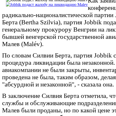
Как заяви
конференц
радикально-националистической партии 
Берта (Bertha Szilvia), партия Jobbik под
генеральному прокурору Венгрии на ли
бывшей венгерской государственной ав
Малев (Malév).
По словам Силвии Берта, партия Jobbik с
процедура ликвидации была незаконной.
авиакомпании не были закрыты, инвента
проведена не была, таким образом, дела
"абсурдной и незаконной", - сказала она.
В заключение Силвия Берта отметила, ч
службы и обслуживающие подразделени
Малев были проданы, но по какой цене э