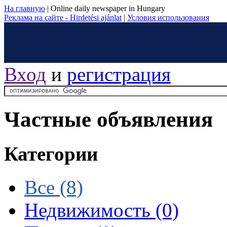
На главную
|
Online daily newspaper in Hungary
Реклама на сайте - Hirdetési ajánlat
|
Условия использования
Вход
и
регистрация
Частные объявления
Категории
Все
(8)
Недвижимость
(0)