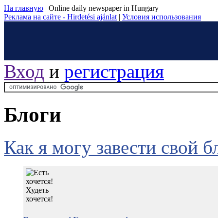
На главную
|
Online daily newspaper in Hungary
Реклама на сайте - Hirdetési ajánlat
|
Условия использования
Вход
и
регистрация
Блоги
Как я могу завести свой б