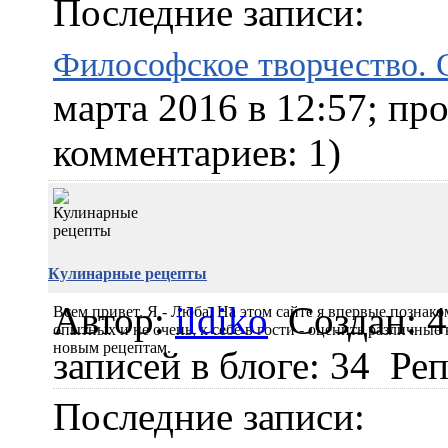
Последние записи:
Философское творчество. С
марта 2016 в 12:57; пр
комментариев: 1)
Кулинарные рецепты
Автор:
ildiko
Создан: 4
Всем привет. Я - Люба. На этом сайте я впервые познако
опытных и не очень, к себе в гости - оценить различные
новым рецептам.
записей в блоге: 34
Реп
Последние записи: