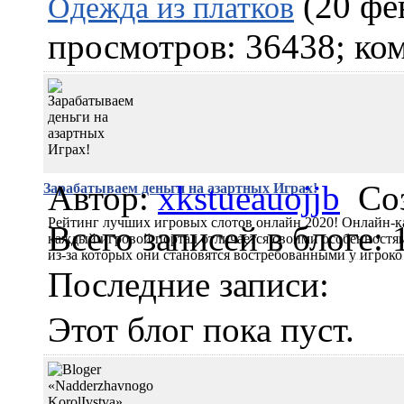
(20 фе
Одежда из платков
просмотров: 36438; ком
Автор:
xkstueauojjb
Со
Зарабатываем деньги на азартных Играх!
Рейтинг лучших игровых слотов онлайн 2020! Онлайн-каз
Всего записей в блоге: 
каждый игровой портал отличается своими особенностям
из-за которых они становятся востребованными у игроко
Последние записи:
Этот блог пока пуст.