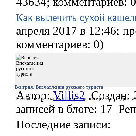
43634; комментариев: 0
Как вылечить сухой каше
апреля 2017 в 12:46; п
комментариев: 0)
Венгрия. Впечатления русского туриста
Автор:
Villis2
Создан: 
Небольшие рассказики о впечатлениях русского туриста 
записей в блоге: 17
Реп
Последние записи: