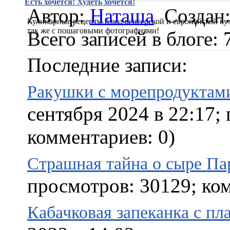
Есть хочется! Худеть хочется!
Автор:
Наташа
Создан:
Кулинарные рецепты блюд венгерской и европейской кух
так же с пошаговыми фотографиями!
Всего записей в блоге: 
Последние записи:
Ракушки с морепродуктам
сентября 2024 в 22:17;
комментариев: 0)
Страшная тайна о сыре Па
просмотров: 30129; ком
Кабачковая запеканка с п