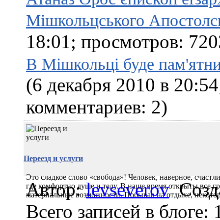
Мішкольцського Апостолсь
18:01; просмотров: 720
В Мішкольці буде пам'ятн
(6 декабря 2010 в 20:5
комментариев: 2)
Переезд и услуги
Это сладкое слово «свобода»! Человек, наверное, счастли
Автор:
levseverov
Созд
где комфортно душе и телу. В наше время открыты все 
материальные возможности. Побывав на отдыхе, некотор
Всего записей в блоге: 