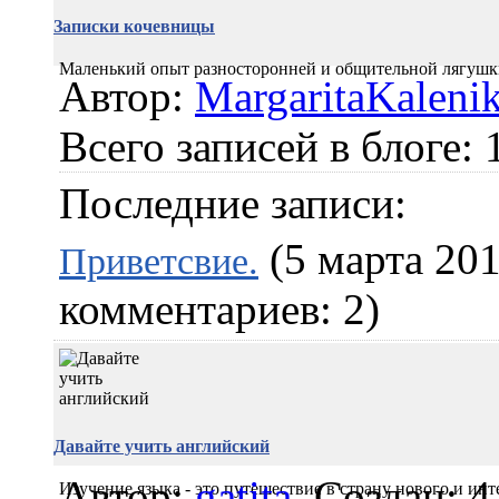
Записки кочевницы
Маленький опыт разносторонней и общительной лягуш
Автор:
MargaritaKaleni
Всего записей в блоге: 
Последние записи:
(5 марта 201
Приветсвие.
комментариев: 2)
Давайте учить английский
Автор:
gatita
Создан: 4
Изучение языка - это путешествие в страну нового и инт