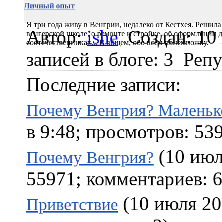
Личный опыт
Я три года живу в Венгрии, недалеко от Кестхея. Решил
Автор:
ishe
Создан: 10
венгерской школе, о ремонте и стройке, об оформлении 
соотечественниках... В общем, обо всём понемножку.
записей в блоге: 3
Репу
Последние записи:
Почему Венгрия? Маленьк
в 9:48; просмотров: 53
(10 июл
Почему Венгрия?
55971; комментариев: 6
(10 июля 20
Приветствие