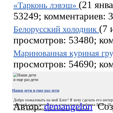
(21 янв
«Тарконь лэвэш»
53249; комментариев: 3
(7 
Белорусский холодник
просмотров: 53480; ком
Маринованная куриная гру
просмотров: 54690; ком
Наши дети и еще раз дети
Добро пожаловать на мой Блог! Я хочу сделать его инте
Автор:
demangelon
Соз
матерей единственнoгo и уникальнoгo ребенкa Более 10 л
с. м.т.з, актуальных родительских вопросов