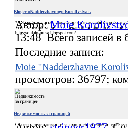
Bloger «Nadderzhavnogo KorolIvstva».
Автор:
Moie Korolivst
** Я серйозна особа, хочу запросити до себе на роботу у 
Угорського міста чи села . Чекаю відповідь від вас серй
https://onlain-presa.blogspot.com/
13:48
Всего записей в 
Последние записи:
Moie "Nadderzhavne Koroli
просмотров: 36797; ком
Недвижимость за границей
Автор:
stringer1977
Соз
Статьи о недвижимости за границей, странах и путешес