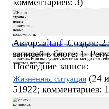
комментариев: 3)
Автор:
altarf
Создан: 2
Новая страна - новые знакомства- новые возможности
записей в блоге: 1
Репу
Всем известный факт, что жизнь это движение. А оно под
знакомых. Если вы скучаете, вам не хватает русскоязыч
общаться, встречаться.
Последние записи:
(24 и
Жизненная ситуация
51922; комментариев: 1