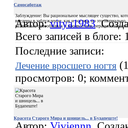
Самосаботаж
Заблуждение: Вы рациональное мыслящее существо, кото
Автор:
vitya1983
Созда
введены в заблуждение, как и все мы, но это нормально, 
различных самообманах и проявлениях нерациональног
Всего записей в блоге: 
Последние записи:
(1
Лечение вросшего ногтя
просмотров: 0; коммент
Красота Старого Мира и шницель... в Будапеште!
Автор:
Viviennn
Создан