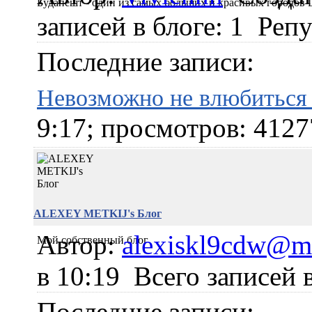
Будапешт - один из самых больших и красивых городов
записей в блоге: 1
Репу
Последние записи:
Невозможно не влюбиться 
9:17; просмотров: 4127
ALEXEY METKIJ's Блог
Автор:
alexiskl9cdw@ma
Мой собственный блог
в 10:19
Всего записей в
Последние записи: