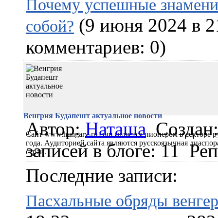
Почему успешные знамени
(9 июня 2024 в 2
собой?
комментариев: 0)
Венгрия Будапешт актуальное новости
Автор:
Наташа
Создан:
Сайт www.hungary-ru.com является пионером в секторе р
года. Аудиторией сайта являются русскоязычная диаспо
записей в блоге: 11
Реп
стран.
Последние записи:
Пасхальные обряды венгер