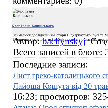
комментариев: 0)
Блог Івана Бачинського
Займаєюся дослідженням історії Підкарпатської русі та 
Автор:
bachynskyj
Созд
історичних розвідок, які публікувалися в обласних періо
Всего записей в блоге: 
Последние записи:
Лист греко-католицького 
Лайоша Кошута від 20 тра
16:23; просмотров: 325
Атаназ Орос єпископ еґзар