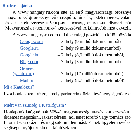
Hirdetési ajánlat
A www.hungary-ru.com site az első magyarországi orosznyel
magyarországi orosznyelvű diaszpóra, túristák, üzletemberek, val
és a site elnevezése «Венгрия – взгляд изнутри» elismert már
Magyarország («венгрия») keresőszóval. A könnyebb megjegyezhetős
A www.hungary-ru.com oldal jelenlegi pozíciója a különböző k
Google.com
– 3. hely (9 millió dokumetumból)
Google.ru
– 3. hely (9 millió dokumetumból)
Google.hu
– 2. hely (8,9 millió dokumetumból)
Bing.com
– 3. hely (3 millió dokumetumból)
Яндекс
(yandex.ru)
– 3. hely (17 millió dokumetumból)
Mail.ru
– 3. hely (8,7 millió dokumetumból)
Mi a Katalógus?
Ez a honlap azon része, amely partnereink üzleti tevékenységéről és szo
Miért van szükség a Katalógusra?
Honlapunk látógatóinak 50%-át magyarországi utazásukat tervező turi
érdemes megszállni, lakást bérelni, hol lehet fordító vagy tolmács szo
finomat vacsorázni, és még sok minden mást. Ennek figyelembevétel
segítséget nyújt ezekben a kérdésekben.