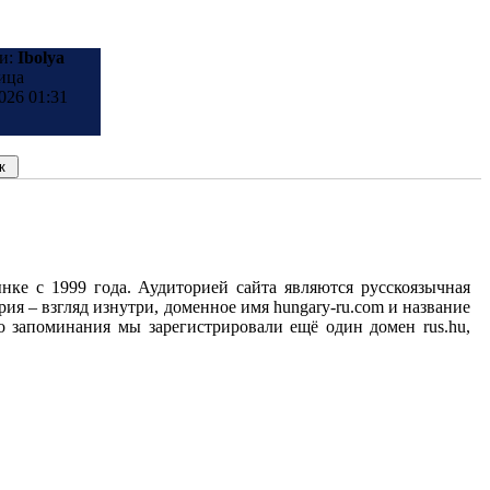
и:
Ibolya
ица
026 01:31
нке с 1999 года. Аудиторией сайта являются русскоязычная
ия – взгляд изнутри, доменное имя hungary-ru.com и название
о запоминания мы зарегистрировали ещё один домен rus.hu,