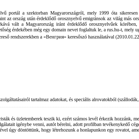
vű portál a szektorban Magyarországról, mely 1999 óta sikeresen 
amint az ország után érdeklődő orosznyelvű emigránsok az világ más o
kává vált a Magyarország iránt érdeklődő orosznyelvűek körében, 
ég érdekében még egy domain nevet foglaltuk le, a rus.hu-t, mely ug
ereső rendszerekben a «Венгрия» keresőszó használatával (2010.01.22
lgáltatásairól tartalmaz adatokat, és speciális alrovatokból (szállodák, é
sták és üzletemberek teszik ki, ezért számos levél érkezik hozzánk, m
lgálatait igénybe venni, autót bérelni, adott profilban tevékenykedő cége
ével úgy döntöttünk, hogy létrehozunk a honlapunkon egy rovatot, am