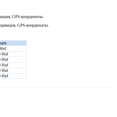
рмация, GPS-координаты.
нформация, GPS-координаты.
яцев
 Huf
0 Huf
0 Huf
0 Huf
0 Huf
0 Huf