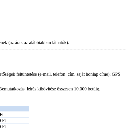
nek (az árak az alábbiakban láthatók).
őségek feltüntetése (e-mail, telefon, cím, saját honlap címe); GPS
emutatkozás, leírás kibővítése összesen 10.000 betűig.
Ft
 Ft
 Ft