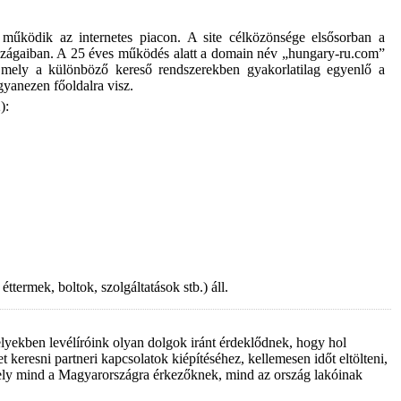
működik az internetes piacon. A site célközönsége elsősorban a
rszágaiban. A 25 éves működés alatt a domain név „hungary-ru.com”
mely a különböző kereső rendszerekben gyakorlatilag egyenlő a
yanezen főoldalra visz.
):
ttermek, boltok, szolgáltatások stb.) áll.
elyekben levélíróink olyan dolgok iránt érdeklődnek, hogy hol
t keresni partneri kapcsolatok kiépítéséhez, kellemesen időt eltölteni,
ely mind a Magyarországra érkezőknek, mind az ország lakóinak