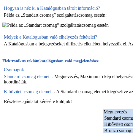
Hogyan is néz ki a Katalógusban tárolt információ?
Példa az „Standart csomag” szolgáltatáscsomag esetén:
Melyek a Katalógusban való elhelyezés feltételei?
A Katalógusban a bejegyzéseket díjfizetés ellenében helyezzük el. Az
Elektronikus
reklámkatalógusban
való megjelenéshez
Csomagok
Standard csomag elemei:
- Megnevezés; Maximum 5 kép elhelyezése (1 
koordináták.
Kibővített csomag elemei:
- A Standard csomag elemei kiegészítve az
Részletes ajánlatot kérésére küldjük!
Megnevezés
Standard csom
Kibővített cso
Bronz csomag