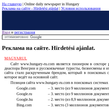
На главную
|
Online daily newspaper in Hungary
Реклама на сайте - Hirdetési ajánlat
|
Условия использования
Вход
и
регистрация
Реклама на сайте. Hirdetési ajánlat.
MAGYARUL
Сайт www.hungary-ru.com является пионером в секторе 
диаспора Венгрии и русскоязычные туристы, бизнесмены и имм
сайта стало раскрученным брендом, который в поисковых с
которое ведёт на основной сайт.
Позиция сайта www.hungary-ru.com в поисковых системах п
Google.com
– 3. место (из 9 миллионов докумен
Google.ru
– 3. место (из 9 миллионов докумен
Google.hu
– 2. место (из 8,9 миллионов докуме
Bing.com
– 3. место (3 миллионов документов