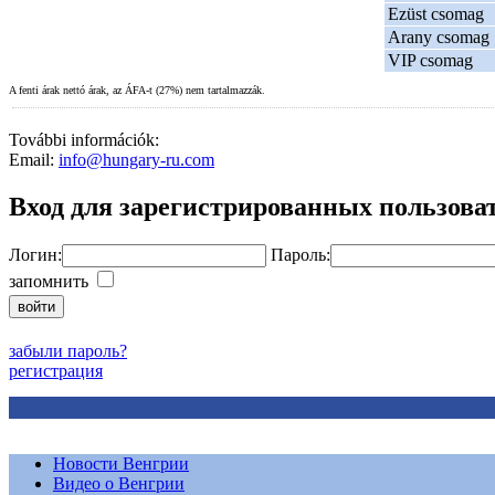
Ezüst csomag
Arany csomag
VIP csomag
A fenti árak nettó árak, az ÁFA-t (27%) nem tartalmazzák.
További információk:
Email:
info@hungary-ru.com
Вход для зарегистрированных пользова
Логин:
Пароль:
запомнить
забыли пароль?
регистрация
Новости Венгрии
Видео о Венгрии