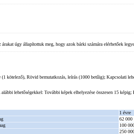
 árakat úgy állapítottuk meg, hogy azok bárki számára elérhetőek legye
kötelező), Rövid bemutatkozás, leírás (1000 betűig); Kapcsolati lehet
 alábbi lehetőségekkel: További képek elhelyezése összesen 15 képig; B
1 évre
ag
62 000 
mag
100 000
250 000