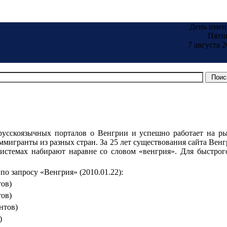
День имен
Пятн
7 августа 2
русскоязычных порталов о Венгрии и успешно работает на ры
игранты из разных стран. За 25 лет существования сайта Венгр
истемах набирают наравне со словом «венгрия». Для быстрог
о запросу «Венгрия» (2010.01.22):
тов)
тов)
нтов)
)