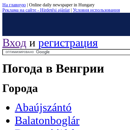
На главную
|
Online daily newspaper in Hungary
Реклама на сайте - Hirdetési ajánlat
|
Условия использования
Вход
и
регистрация
Погода в Венгрии
Города
Abaújszántó
Balatonboglár