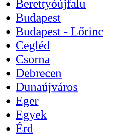
Berettyóújfalu
Budapest
Budapest - Lőrinc
Cegléd
Csorna
Debrecen
Dunaújváros
Eger
Egyek
Érd