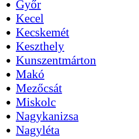
Győr
Kecel
Kecskemét
Keszthely
Kunszentmárton
Makó
Mezőcsát
Miskolc
Nagykanizsa
Nagyléta