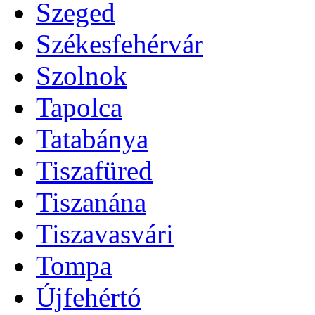
Szeged
Székesfehérvár
Szolnok
Tapolca
Tatabánya
Tiszafüred
Tiszanána
Tiszavasvári
Tompa
Újfehértó