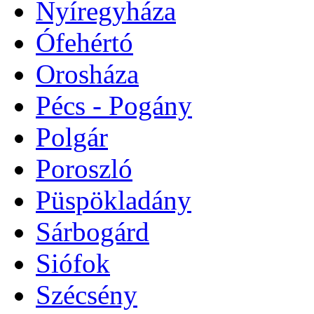
Nyíregyháza
Ófehértó
Orosháza
Pécs - Pogány
Polgár
Poroszló
Püspökladány
Sárbogárd
Siófok
Szécsény