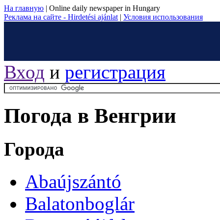
На главную
|
Online daily newspaper in Hungary
Реклама на сайте - Hirdetési ajánlat
|
Условия использования
Вход
и
регистрация
Погода в Венгрии
Города
Abaújszántó
Balatonboglár