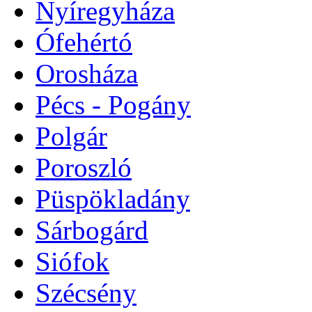
Nyíregyháza
Ófehértó
Orosháza
Pécs - Pogány
Polgár
Poroszló
Püspökladány
Sárbogárd
Siófok
Szécsény