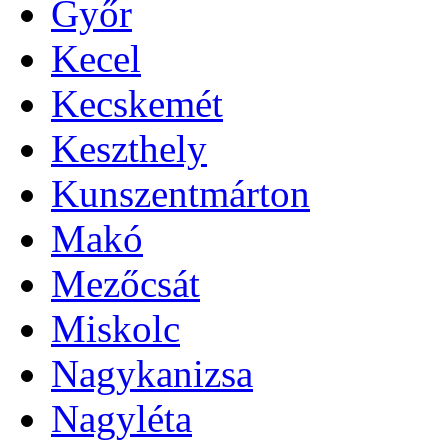
Győr
Kecel
Kecskemét
Keszthely
Kunszentmárton
Makó
Mezőcsát
Miskolc
Nagykanizsa
Nagyléta