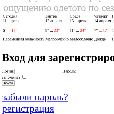
ощущению одетого по сез
Сегодня
Завтра
Среда
Четверг
11 апреля
12 апреля
13 апреля
14 апреля
1
6° ...
17°
9° ...
23°
11° ...
24°
7° ...
17°
1
Переменная облачность
Малооблачно
Малооблачно
Дождь
П
Вход для зарегистрир
Логин:
Пароль:
запомнить
забыли пароль?
регистрация