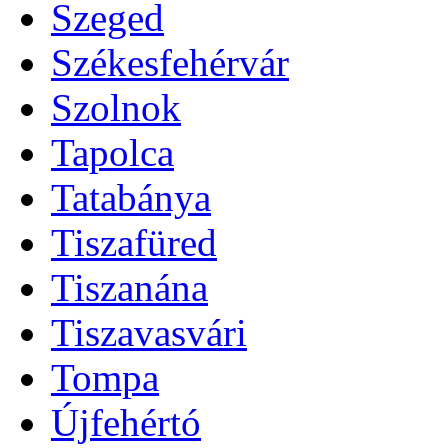
Szeged
Székesfehérvár
Szolnok
Tapolca
Tatabánya
Tiszafüred
Tiszanána
Tiszavasvári
Tompa
Újfehértó