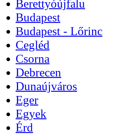
Berettyóújfalu
Budapest
Budapest - Lőrinc
Cegléd
Csorna
Debrecen
Dunaújváros
Eger
Egyek
Érd