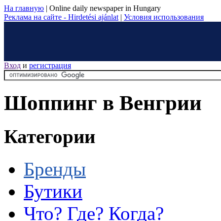
На главную
|
Online daily newspaper in Hungary
Реклама на сайте - Hirdetési ajánlat
|
Условия использования
Вход
и
регистрация
Шоппинг в Венгрии
Категории
Бренды
Бутики
Что? Где? Когда?