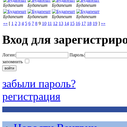
Будапешт
Будапешт
Будапешт
Будапешт
Будапешт
Будапешт
Будапешт
Будапешт
««
[
1
2
3
4
5
6
7
8
9
10
11
12
13
14
15
16
17
18
19
]
»»
Вход для зарегистрир
Логин:
Пароль:
запомнить
забыли пароль?
регистрация