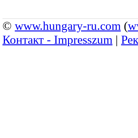
©
www.hungary-ru.com
(
w
Контакт - Impresszum
|
Рек