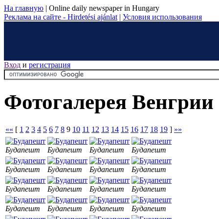
На главную
|
Online daily newspaper in Hungary
Реклама на сайте - Hirdetési ajánlat
|
Условия использования
Вход
и
регистрация
Фотогалерея Венгрии
««
[
1
2
3
4
5
6
7
8
9
10
11
12
13
14
15
16
17
18
19
]
»»
Будапешт
Будапешт
Будапешт
Будапешт
Будапешт
Будапешт
Будапешт
Будапешт
Будапешт
Будапешт
Будапешт
Будапешт
Будапешт
Будапешт
Будапешт
Будапешт