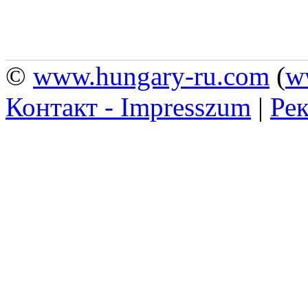
©
www.hungary-ru.com
(
w
Контакт - Impresszum
|
Рек