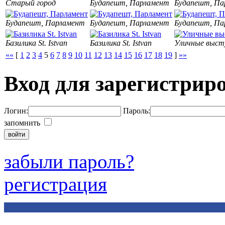
Старый город
Будапешт, Парламент
Будапешт, Па
Будапешт, Парламент
Будапешт, Парламент
Будапешт, Па
Базилика St. Istvan
Базилика St. Istvan
Уличные выст
««
[
1
2
3
4
5
6
7
8
9
10
11
12
13
14
15
16
17
18
19
]
»»
Вход для зарегистрир
Логин:
Пароль:
запомнить
забыли пароль?
регистрация