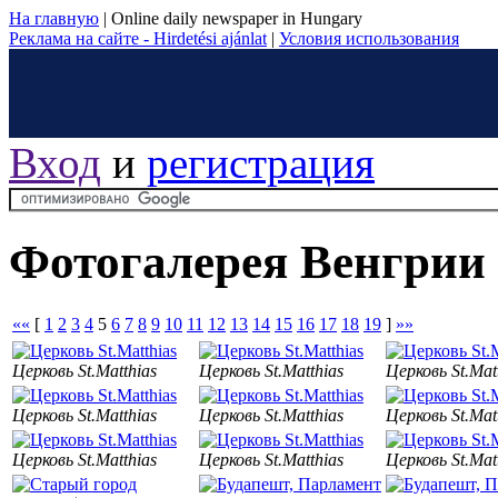
На главную
|
Online daily newspaper in Hungary
Реклама на сайте - Hirdetési ajánlat
|
Условия использования
Вход
и
регистрация
Фотогалерея Венгрии
««
[
1
2
3
4
5
6
7
8
9
10
11
12
13
14
15
16
17
18
19
]
»»
Церковь St.Matthias
Церковь St.Matthias
Церковь St.Mat
Церковь St.Matthias
Церковь St.Matthias
Церковь St.Mat
Церковь St.Matthias
Церковь St.Matthias
Церковь St.Mat