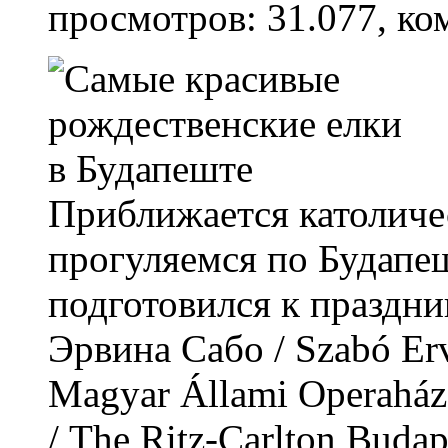
просмотров: 31.077, ко
Приближается католиче
прогуляемся по Будапеш
подготовился к праздни
Эрвина Сабо / Szabó Er
Magyar Állami Operaház
/ The Ritz-Carlton Budap