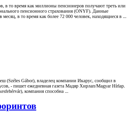
в, в то время как миллионы пенсионеров получают треть или
ционального пенсионного страхования (ONYF). Данные
есяц, в то время как более 72 000 человек, находящиеся в ...
еш (Széles Gábor), владелец компании Икарус, сообщил в
ов, - пишет ежедневная газета Мадяр Хирлап/Magyar Hírlap.
fehérvár), компания способна ...
форинтов