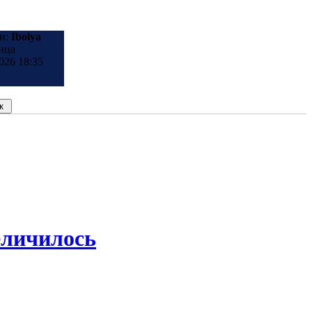
и:
Ibolya
ица
026 18:35
еличилось