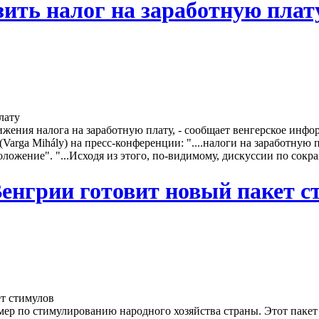
ить налог на заработную плат
жения налога на заработную плату, - сообщает венгерское инфо
rga Mihály) на пресс-конференции: "....налоги на заработную 
ложение". "...Исходя из этого, по-видимому, дискуссии по сокра
енгрии готовит новый пакет с
р по стимулированию народного хозяйства страны. Этот пакет 