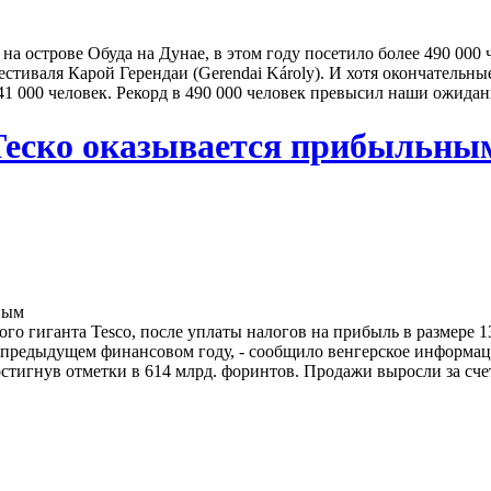
а острове Обуда на Дунае, в этом году посетило более 490 000 
тиваля Карой Герендаи (Gerendai Károly). И хотя окончательн
 000 человек. Рекорд в 490 000 человек превысил наши ожидани
 Теско оказывается прибыльны
го гиганта Tesco, после уплаты налогов на прибыль в размере 
в предыдущем финансовом году, - сообщило венгерское информа
стигнув отметки в 614 млрд. форинтов. Продажи выросли за сче