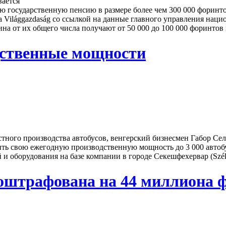
 государственную пенсию в размере более чем 300 000 форинто
та Világgazdaság со ссылкой на данные главного управления на
 от их общего числа получают от 50 000 до 100 000 форинтов в м
дственные мощности
тного производства автобусов, венгерский бизнесмен Габор Сел
ь свою ежегодную производственную мощность до 3 000 автобус
оборудования на базе компании в городе Секешфехервар (Székes
 оштрафована на 44 миллиона 