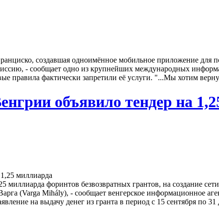
Франциско, создавшая одноимённое мобильное приложение для по
миссию, - сообщает одно из крупнейших международных информац
ые правила фактически запретили её услуги. "...Мы хотим верну
енгрии объявило тендер на 1,
 миллиарда форинтов безвозвратных грантов, на создание сети 
рга (Varga Mihály), - сообщает венгерское информационное аг
явление на выдачу денег из гранта в период с 15 сентября по 31 