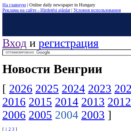
На главную
|
Online daily newspaper in Hungary
Реклама на сайте - Hirdetési ajánlat
|
Условия использования
Вход
и
регистрация
Новости Венгрии
[
2026
2025
2024
2023
20
2016
2015
2014
2013
2012
2006
2005
2004
2003
]
[
1
2
3
]