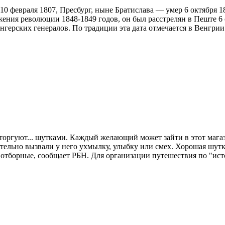
, 10 февраля 1807, Пресбург, ныне Братислава — умер 6 октября 
ния революции 1848-1849 годов, он был расстрелян в Пеште 6 о
ерских генералов. По традиции эта дата отмечается в Венгрии. 
торгуют... шутками. Каждый желающий может зайти в этот магаз
ительно вызвали у него ухмылку, улыбку или смех. Хорошая шутк
 отборные, сообщает РБН. Для организации путешествия по "ис