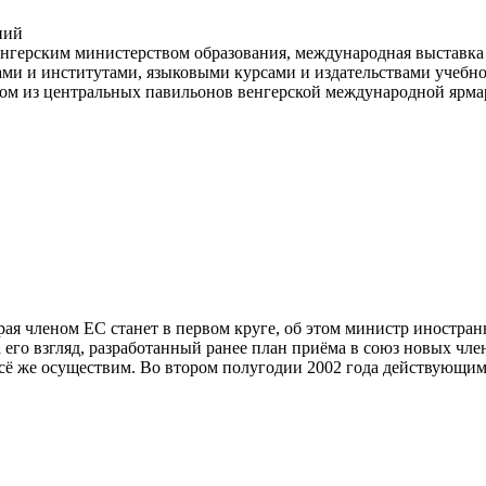
венгерским министерством образования, международная выставка
ами и институтами, языковыми курсами и издательствами учебно
 из центральных павильонов венгерской международной ярмарки
рая членом ЕС станет в первом круге, об этом министр иностра
го взгляд, разработанный ранее план приёма в союз новых члено
всё же осуществим. Во втором полугодии 2002 года действующим