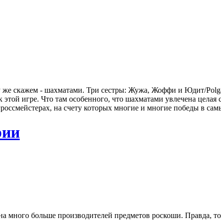
у же скажем - шахматами. Три сестры: Жужа, Жоффи и Юдит/Polgár
 этой игре. Что там особенного, что шахматами увлечена целая 
гроссмейстерах, на счету которых многие и многие победы в сам
рии
а много больше производителей предметов роскоши. Правда, то