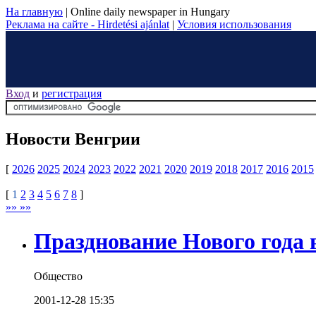
На главную
|
Online daily newspaper in Hungary
Реклама на сайте - Hirdetési ajánlat
|
Условия использования
Вход
и
регистрация
Новости Венгрии
[
2026
2025
2024
2023
2022
2021
2020
2019
2018
2017
2016
2015
[
1
2
3
4
5
6
7
8
]
»» »»
Празднование Нового года 
Общество
2001-12-28 15:35