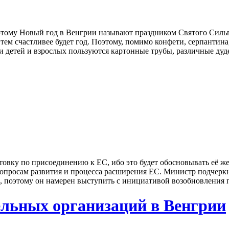
оэтому Новый год в Венгрии называют праздником Святого Сильв
, тем счастливее будет год. Поэтому, помимо конфети, серпантин
 детей и взрослых пользуются картонные трубы, различные дудел
товку по присоединению к ЕС, ибо это будет обосновывать её же
просам развития и процесса расширения ЕС. Министр подчеркну
 поэтому он намерен выступить с инициативой возобновления пе
ельных организаций в Венгрии