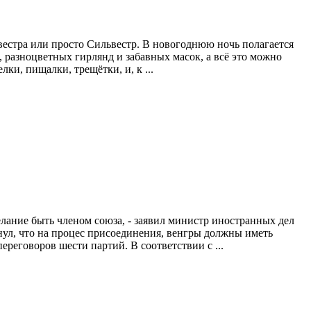
естра или просто Сильвестр. В новогоднюю ночь полагается
а, разноцветных гирлянд и забавных масок, а всё это можно
ки, пищалки, трещётки, и, к ...
лание быть членом союза, - заявил министр иностранных дел
л, что на процес присоединения, венгры должны иметь
реговоров шести партий. В соответствии с ...