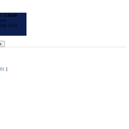
и:
László
ота
026 15:51
01
]