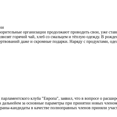
орительные организации продолжают проводить свои, уже став
возят горячий чай, хлеб со смальцем и тёплую одежду. В рожде
твований даже и скромные подарки. Наряду с продуктами, одеж
парламентского клуба "Европа", заявил, что в вопросе о расши
 в дальнейем за основные параметры при принятии новых членом
траны-кандидаты в качестве полноправных членов приняли участи