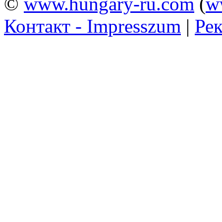
©
www.hungary-ru.com
(
w
Контакт - Impresszum
|
Рек