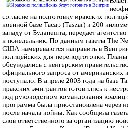
Власт
неофи
согласие на подготовку иракских полице
военной базе Тасар (Taszar) в 200 киломе
западу от Будапешта, передает агентство 
в понедельник. По данным газеты The Ne
США намереваются направить в Венгри
полицейских для переподготовки. Планы
обсуждались с венгерским правительство
официального запроса от американских в
поступало. В апреле 2003 года на базе Та
иракских эмигрантов готовились к нест
под руководством командования коалици
программа была приостановлена через н
после начала войны. Как сообщила газета
слов ответственного за организацию нов