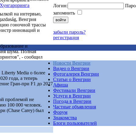
Логин:
Паро
запомнить
ылкой на интервью,
gazdaság, Венгрия
ацию гоночной трассы
инистр инноваций и
забыли пароль?
регистрация
бразование и
вня шума. Полная
форинтов", - сообщил
Новости Венгрии
Видео о Венгрии
Liberty Media о более
Фотогалерея Венгрии
20 года, а теперь
Статьи о Венгрии
ение Гран-при F1 до 2027
Афиша
Фестивали Венгрии
Услуги в Венгрии
ой проблемой не
Погода в Венгрии
ию 100 000 человек.
Частные объявления
ри (Chase Carey) был
Форум
Знакомства
Блоги пользователей