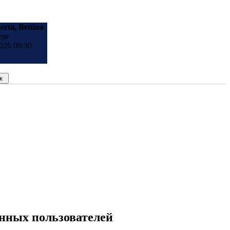
erta, Bettina
ерг
026 09:50
анных пользователей