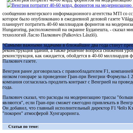
сообщению венгерского информационного агентства MTI со сс
которое было опубликовано в ежедневной деловой газете Világ
планирует потратить 40-60 миллиардов форинтов на модерниз
Hungaroring, расположенной на окраине Будапешта, - сказал м
технологий Ласло Палкович (Palkovics László).
"Самыми важными задачами в ближайшие два года станут прео
реконструкция зданий, а также решение вопроса снижения уро
реконструкция, как ожидается, обойдется в 40-60 миллиардов 
Палкович газете.
Венгрия ранее договорилась с правообладателем F1, компанией 
низком гонораре за проведение Гран-при Венгрии Формулы-1 20
компания согласилась продлить контракт с Венгрией на провед
года.
Палкович сказал, что расходы на модернизацию трассы "больш
являются", если Гран-при сможет ежегодно привлекать в Венгр
Он добавил, что главный исполнительный директор F1 Чейз Кэ
"покорен" атмосферой Хунгароринга.
Статьи по теме: