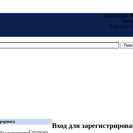
День имени:
B
Четв
6 августа 2
ароринга
Вход для зарегистриров
Согласно