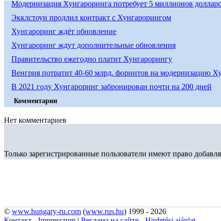
Модернизация Хунгароринга потребует 5 миллионов доллар
Экклстоун продлил контракт с Хунгарорингом
Хунгароринг ждёт обновление
Хунгароринг ждут дополнительные обновления
Правительство ежегодно платит Хунгарорингу
Венгрия потратит 40-60 млрд. форинтов на модернизацию Х
В 2021 году Хунгароринг забронирован почти на 200 дней
Комментарии
Нет комментариев
Только зарегистрированные пользователи имеют право добавля
©
www.hungary-ru.com
(
www.rus.hu
) 1999 - 2026
Контакт - Impresszum
|
Реклама на сайте - Hirdetési ajánlat