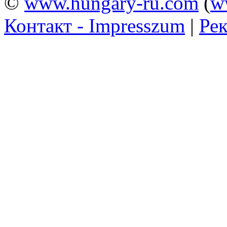
©
www.hungary-ru.com
(
w
Контакт - Impresszum
|
Рек