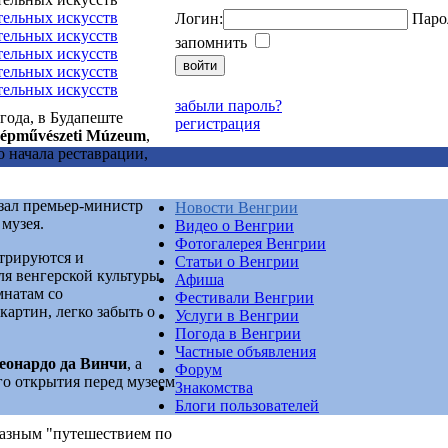
Логин:
Паро
запомнить
забыли пароль?
года, в Будапеште
регистрация
zépművészeti Múzeum
,
о начала реставрации,
азал премьер-министр
Новости Венгрии
музея.
Видео о Венгрии
Фотогалерея Венгрии
стрируются и
Статьи о Венгрии
ля венгерской культуры,
Афиша
мнатам со
Фестивали Венгрии
артин, легко забыть о
Услуги в Венгрии
Погода в Венгрии
Частные объявления
еонардо да Винчи
, а
Форум
го открытия перед музеем
Знакомства
Блоги пользователей
разным "путешествием по