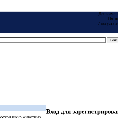
День имен
Пятн
7 августа 2
Вход для зарегистриров
боткой шкур животных.