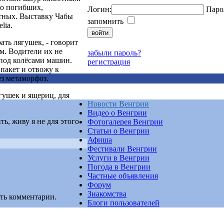
ко погибших,
Логин:
Паро
тных. Выставку Чабы
запомнить
lia.
ать лягушек, - говорит
ём. Водители их не
забыли пароль?
 под колёсами машин.
регистрация
пакет и отвожу к
ез метаморфоз.
гушек и ящериц, для
Новости Венгрии
Видео о Венгрии
ть, живу я не для этого
Фотогалерея Венгрии
Статьи о Венгрии
Афиша
Фестивали Венгрии
Услуги в Венгрии
Погода в Венгрии
Частные объявления
Форум
Знакомства
ть комментарии.
Блоги пользователей