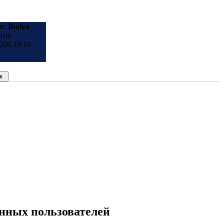
и:
Ibolya
ица
026 19:16
анных пользователей