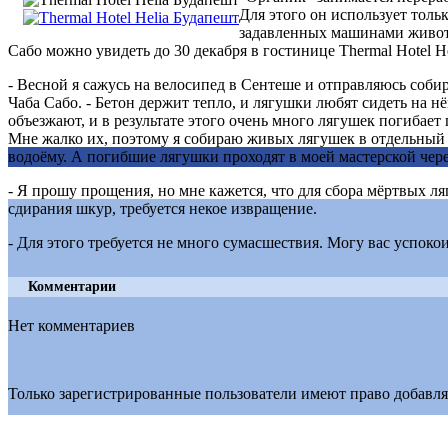
Для этого он использует толь
задавленных машинами живо
Сабо можно увидеть до 30 декабря в гостинице Thermal Hotel He
- Весной я сажусь на велосипед в Сентеше и отправляюсь собир
Чаба Сабо. - Бетон держит тепло, и лягушки любят сидеть на н
объезжают, и в результате этого очень много лягушек погибает
Мне жалко их, поэтому я собираю живых лягушек в отдельный 
водоёму. А погибшие лягушки проходят в моей мастерской чер
- Я прошу прощения, но мне кажется, что для сбора мёртвых ля
сдирания шкур, требуется некое извращение.
- Для этого требуется не много сумасшествия. Могу вас успокои
Комментарии
Нет комментариев
Только зарегистрированные пользователи имеют право добавля