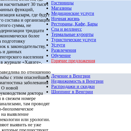
Гостиницы
ия насчитывает 30 тысяч
Магазины
ранных функций,
Медицинские услуги
зация казарм, где будут
Ночная жизнь
го состава и организация
Рестораны, Кафе, Бары
этого сумма, не
Спа и веллнесс
модернизации тридцати
Термальные курорты
экономически более
Туристические услуги
а подготовку
Услуги
к к законодательству,
Развлечения
ь и данных
Обучение
енгерского населения
Горячие предложения
 в журнале «Хавэге».
праведлива по отношению
Лечение в Венгрии
рьбы с этим опаснейшим
Недвижимость в Венгрии
диагностика заболевания
Распродажи и скидки
. О новой
Шоппинг в Венгрии
руководством доктора
н в свежем номере
анализами, там проводят
ко-биохимическое
 на выявление
инекологии или урологии.
ляют выявить не уже
в, которые предшествуют