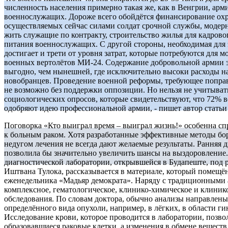
численность населения примерно такая же, как в Венгрии, арм
военнослужащих. Дороже всего обойдётся финансирование ох
осуществляемых сейчас силами солдат срочной службы, модерни
жить служащие по контракту, строительство жилья для кадрово
питания военнослужащих. С другой стороны, необходимая для 
достигает и трети от уровня затрат, которые потребуются для 
военных вертолётов МИ-24. Содержание добровольной армии 
выгодно, чем нынешней, где исключительно высоки расходы н
новобранцев. Проведение военной реформы, требующее поправо
не возможно без поддержки оппозиции. Но нельзя не учитыват
социологических опросов, которые свидетельствуют, что 72% в
одобряют идею профессиональной армии, - пишет автор статьи
Поговорка «Кто выиграл время – выиграл жизнь!» особенна с
к больным раком. Хотя разработанные эффективные методы бо
недугом лечения не всегда дают желаемые результаты. Ранняя 
позволила бы значительно увеличить шансы на выздоровление
диагностической лаборатории, открывшейся в Будапеште, под 
Иштвана Тулока, рассказывается в материале, который помещё
еженедельника «Мадьяр демократа». Наряду с традиционными 
комплексное, гематологическое, клинико-химическое и клини
обследования. По словам доктора, обычно анализы направлены
определённого вида опухоли, например, в лёгких, в области г
Исследование крови, которое проводится в лаборатории, позво
образовавшиеся раковые клетки, а изменения в обмене вещест