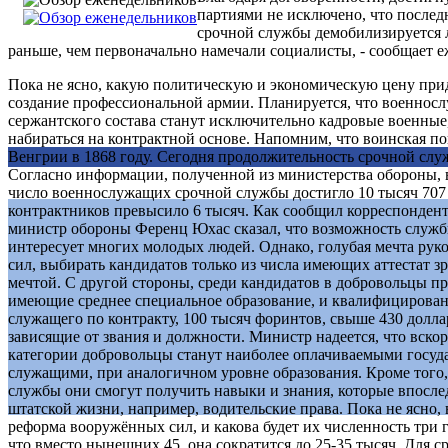
партиями не исключено, что послед
срочной службы демобилизируется л
раньше, чем первоначально намечали социалисты, - сообщает 
Пока не ясно, какую политическую и экономическую цену прид
создание профессиональной армии. Планируется, что военнос
сержантского состава станут исключительно кадровые военные,
набираться на контрактной основе. Напомним, что воинская по
Венгрии в 1868 году. Сегодня продолжительность срочной служ
Согласно информации, полученной из министерства обороны, 
число военнослужащих срочной службы достигло 10 тысяч 707 
контрактников превысило 6 тысяч. Как сообщил корреспондент
министр обороны Ференц Юхас сказал, что возможность служб
интересует многих молодых людей. Однако, голубая мечта ру
сил, выбирать кандидатов только из числа имеющих аттестат зр
мечтой. С другой стороны, среди кандидатов в добровольцы п
имеющие среднее специальное образование, и квалифицирован
служащего по контракту, 100 тысяч форинтов, свыше 430 долла
зависящие от звания и должности. Министр надеется, что вскор
категории добровольцы станут наиболее оплачиваемыми госу
служащими, при аналогичном уровне образования. Кроме того,
службы они смогут получить навыки и знания, которые впосле
штатской жизни, например, водительские права. Пока не ясно, 
реформа вооружённых сил, и какова будет их численность три г
что вместо нынешних 45, она сократится до 25-35 тысяч. Для ср