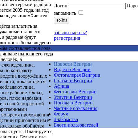
ний венгерский рядовой
Логин:
Паро
етом 2005 года, на год
запомнить
еженедельник «Хавэге».
ётся заплатить за
лужащими старшего
забыли пароль?
 а рядовые будут
регистрация
винность была введена в
бы составляет пол года.
в январе нынешнего года
человек, а
Новости Венгрии
 еженедельника,
Видео о Венгрии
ы по контракту
Фотогалерея Венгрии
ководства вооружённых
Статьи о Венгрии
елости, пока остаётся
Афиша
реобладают лица,
Фестивали Венгрии
ные рабочие. Оклад,
Услуги в Венгрии
ров, плюс надбавки,
Погода в Венгрии
е в своей возрастной
Частные объявления
дарственными
Форум
 во время прохождения
Знакомства
дствии пригодятся им в
Блоги пользователей
во сколько обойдётся
ода спустя. Планируется,
авнения, Бельгия, где