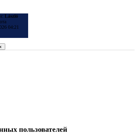
и:
László
ота
026 04:21
анных пользователей