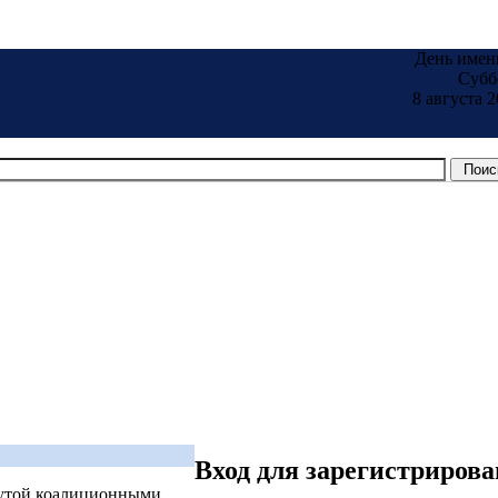
День имен
Субб
8 августа 2
Вход для зарегистриров
нутой коалиционными