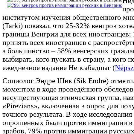
Нед
про
институтом изучения общественного мн
(Tarki) показал, что 25-32% венгров хот
границы Венгрии для всех иностранцев;
принять всех иностранцев с распростёр
а большинство – 58% венгерских гражда
выбирать, кого пускать в страну, а кого н
ежедневное издание Непсабадшаг (
Népsz
Социолог Эндре Шик (Sik Endre) отмети
моментом в ходе проведённого обследова
несуществующая этническая группа, наз
«Pirezians», включенная в опрос для пол
точного результата. В ходе исследовани
опрошенных были против иммиграции в
арабов, 79% против иммиграции русских