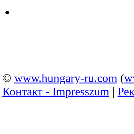
©
www.hungary-ru.com
(
w
Контакт - Impresszum
|
Рек