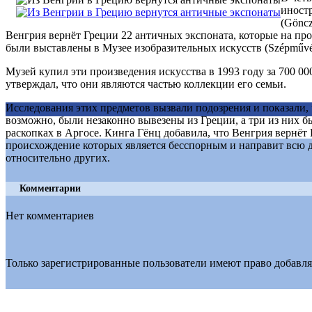
иност
(Göncz
Венгрия вернёт Греции 22 античных экспоната, которые на пр
были выставлены в Музее изобразительных искусств (Szépművé
Музей купил эти произведения искусства в 1993 году за 700 0
утверждал, что они являются частью коллекции его семьи.
Исследования этих предметов вызвали подозрения и показали, 
возможно, были незаконно вывезены из Греции, а три из них 
раскопках в Аргосе. Кинга Гёнц добавила, что Венгрия вернёт 
происхождение которых является бесспорным и направит всю
относительно других.
Комментарии
Нет комментариев
Только зарегистрированные пользователи имеют право добавля