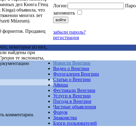
ранных дел Кинга Гёнц
Логин:
Паро
 Kinga) объявила, что
запомнить
отяжении многих лет
szeti Múzeum).
00 форинтов. Продавец
забыли пароль?
регистрация
что, некоторые из них,
были найдены при
Греции те экспонаты,
Новости Венгрии
 документацию
Видео о Венгрии
Фотогалерея Венгрии
Статьи о Венгрии
Афиша
Фестивали Венгрии
Услуги в Венгрии
Погода в Венгрии
Частные объявления
Форум
ть комментарии.
Знакомства
Блоги пользователей