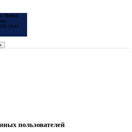
и:
Ibolya
ица
026 18:43
анных пользователей