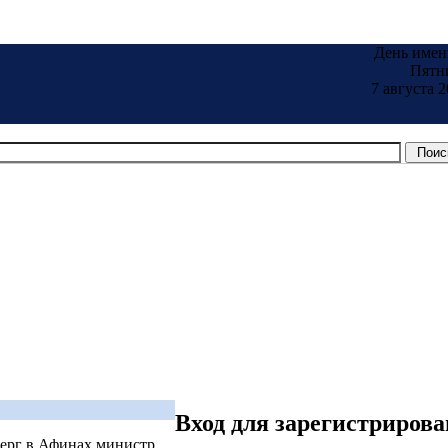
День имен
Пятн
7 августа 2
Вход для зарегистриров
верг в Афинах министр