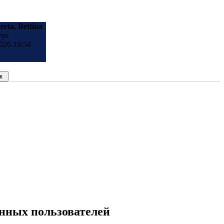
erta, Bettina
ерг
026 19:54
анных пользователей