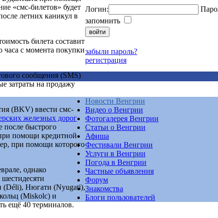
ние «смс-билетов» будет
Логин:
Паро
после летних каникул в
запомнить
тоимость билета составит
го часа с момента покупки
забыли пароль?
регистрация
тового сообщения (SMS)
ые затраты на продажу
Новости Венгрии
ия (BKV) ввести смс-
Видео о Венгрии
ерских железных дорог
Фотогалерея Венгрии
е после быстрого
Статьи о Венгрии
 при помощи кредитной
Афиша
ер, при помощи которого
Фестивали Венгрии
Услуги в Венгрии
Погода в Венгрии
врале, однако
Частные объявления
 шестидесяти
Форум
(Déli), Нюгати (Nyugati),
Знакомства
ольц (Miskolc) и
Блоги пользователей
ть ещё 40 терминалов.