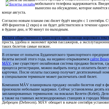
мобильного телефона задерживается. Введе
вынесено на обсуждение, которое начнётся 
конце августа.
Согласно новым планам смс-билет будёт введён с 1 сентября. С
499 форинтов (2 евро) и он будет действителен в течение одно
в будние дни, и 90 минут по выходным.
Оплата общественного транспорта при помощи короткого текс
проста, удобна и экономит время пассажиров, а эксплутационн
таких билетов самые низкие.
В отличие от попыток Будапештского транспортного предприят
билеты весной этого года, на недавно открывшемся
сайте Венг
MÁV
, уже существует онлайновая система продажи билетов, гд
процесса регистрации, можно выбрать поезд и оплатить билет
карточки. После оплаты пассажир получает десятизначный ном
в специальном терминале может распечатать свой билет.
Компания MÁV планировала продажу онлайн билетов ещё в фе
произошли небольшие задержки. Сейчас установлены десять из
запланированных терминалов: на вокзалах Келети (Keleti), Дели 
а также на главных железнодорожных станциях в городах Мишк
Дебрецен (Debrecen). MÁV обещает в начале сентября установи