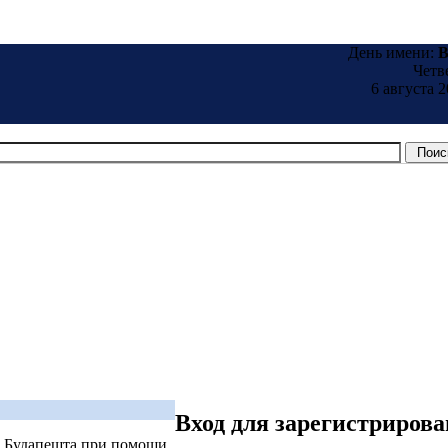
День имени:
B
Четв
6 августа 2
Вход для зарегистриров
е Будапешта при помощи