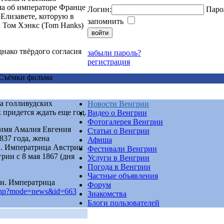
ма об императоре Франце
Логин:
Паро
Елизавете, которую в
запомнить
ы Том Хэнкс (Tom Hanks)
нако твёрдого согласия
забыли пароль?
регистрация
 Съёмки фильма
ка голливудских
Новости Венгрии
 придется ждать еще год.
Видео о Венгрии
Фотогалерея Венгрии
 имя Амалия Евгения
Статьи о Венгрии
1837 года, жена
Афиша
и. Императрица Австрии
Фестивали Венгрии
рии с 8 мая 1867 (дня
Услуги в Венгрии
Погода в Венгрии
Частные объявления
ии. Императрица
Форум
php?mode=news&id=663
Знакомства
Блоги пользователей