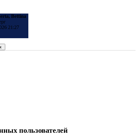
erta, Bettina
ерг
026 21:27
анных пользователей