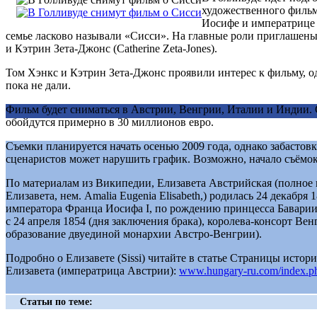
художественного филь
Иосифе и императрице 
семье ласково называли «Сисси». На главные роли приглашен
и Кэтрин Зета-Джонс (Catherine Zeta-Jones).
Том Хэнкс и Кэтрин Зета-Джонс проявили интерес к фильму, од
пока не дали.
Фильм будет сниматься в Австрии, Венгрии, Италии и Индии.
обойдутся примерно в 30 миллионов евро.
Съемки планируется начать осенью 2009 года, однако забастов
сценаристов может нарушить график. Возможно, начало съёмок
По материалам из Википедии, Елизавета Австрийская (полное
Елизавета, нем. Amalia Eugenia Elisabeth,) родилась 24 декабря 
императора Франца Иосифа I, по рождению принцесса Бавари
с 24 апреля 1854 (дня заключения брака), королева-консорт Венг
образование двуединой монархии Австро-Венгрии).
Подробно о Елизавете (Sissi) читайте в статье Страницы истор
Елизавета (императрица Австрии):
www.hungary-ru.com/index.
Статьи по теме: