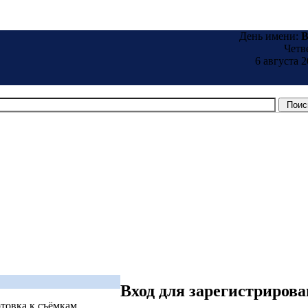
День имени:
B
Четв
6 августа 2
Вход для зарегистриров
отовка к съёмкам