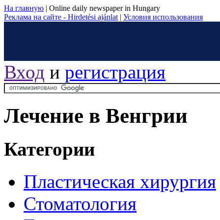
На главную
|
Online daily newspaper in Hungary
Реклама на сайте - Hirdetési ajánlat
|
Условия использования
Вход
и
регистрация
Лечение в Венгрии
Категории
Пластическая хирургия
Стоматология