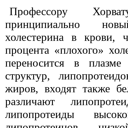
Профессору Хорва
принципиально нов
холестерина в крови,
процента «плохого» хол
переносится в плазм
структур, липопротеид
жиров, входят также бе
различают липопрот
липопротеиды высо
липопротеинов низк