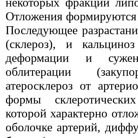
некоторых фракций липо
Отложения формируются 
Последующее разрастани
(склероз), и кальцино
деформации и суже
облитерации (закуп
атеросклероз от артери
формы склеротически
которой характерно отло
оболочке артерий, диффу