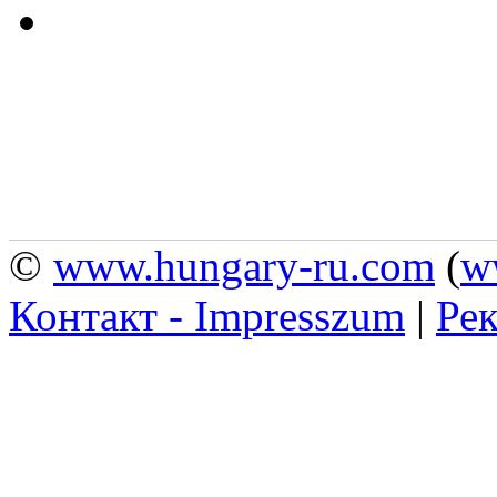
©
www.hungary-ru.com
(
w
Контакт - Impresszum
|
Рек