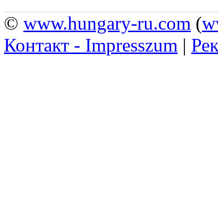
©
www.hungary-ru.com
(
w
Контакт - Impresszum
|
Рек