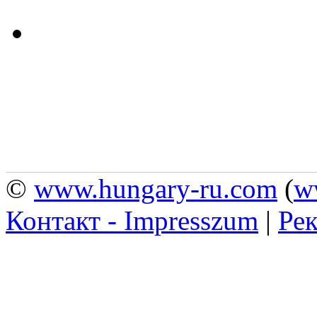
©
www.hungary-ru.com
(
w
Контакт - Impresszum
|
Рек