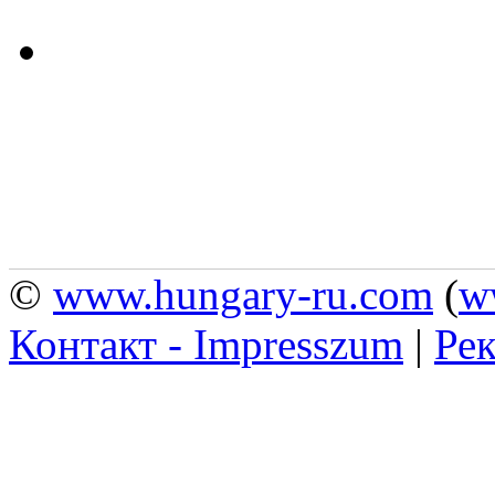
©
www.hungary-ru.com
(
w
Контакт - Impresszum
|
Рек