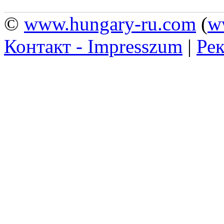
©
www.hungary-ru.com
(
w
Контакт - Impresszum
|
Рек