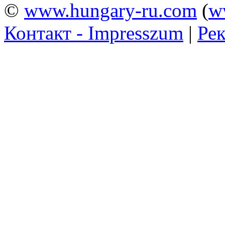
©
www.hungary-ru.com
(
w
Контакт - Impresszum
|
Рек