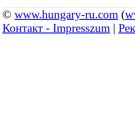
©
www.hungary-ru.com
(
w
Контакт - Impresszum
|
Рек