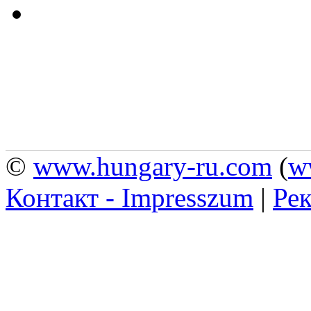
©
www.hungary-ru.com
(
w
Контакт - Impresszum
|
Рек