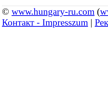
©
www.hungary-ru.com
(
w
Контакт - Impresszum
|
Рек