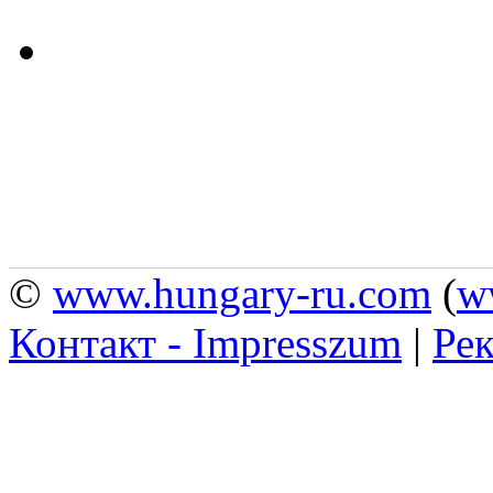
©
www.hungary-ru.com
(
w
Контакт - Impresszum
|
Рек