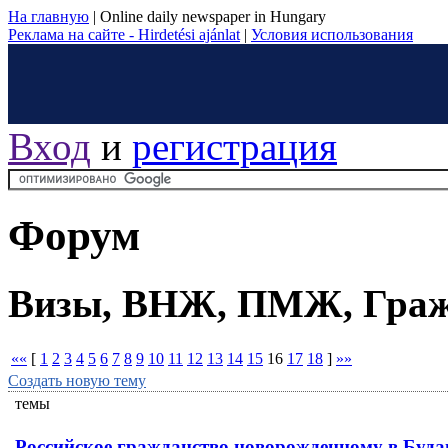
На главную
|
Online daily newspaper in Hungary
Реклама на сайте - Hirdetési ajánlat
|
Условия использования
Вход
и
регистрация
Форум
Визы, ВНЖ, ПМЖ, Граж
««
[
1
2
3
4
5
6
7
8
9
10
11
12
13
14
15
16
17
18
]
»»
Создать новую тему
темы
Российское гражданство новорожденному в Буда