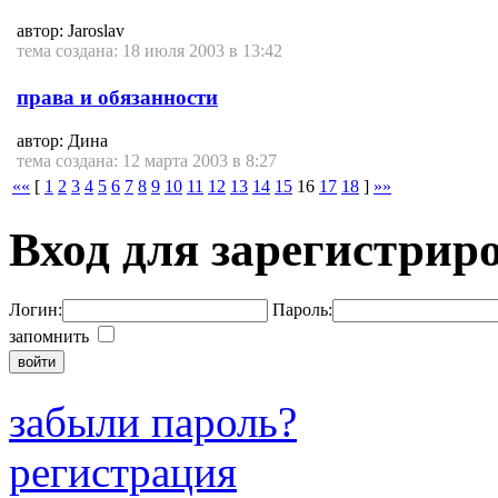
автор: Jaroslav
тема создана: 18 июля 2003 в 13:42
права и обязанности
автор: Дина
тема создана: 12 марта 2003 в 8:27
««
[
1
2
3
4
5
6
7
8
9
10
11
12
13
14
15
16
17
18
]
»»
Вход для зарегистрир
Логин:
Пароль:
запомнить
забыли пароль?
регистрация