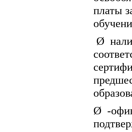
платы з
обучени
Ø нали
соотве
сертифи
предше
образов
Ø -офи
подтве