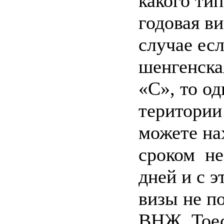
какого тип
годовая ви
случае есл
шенгенска
«С», то од
територии
можете на
сроком не
дней и с 
визы не п
ВНЖ. Тое