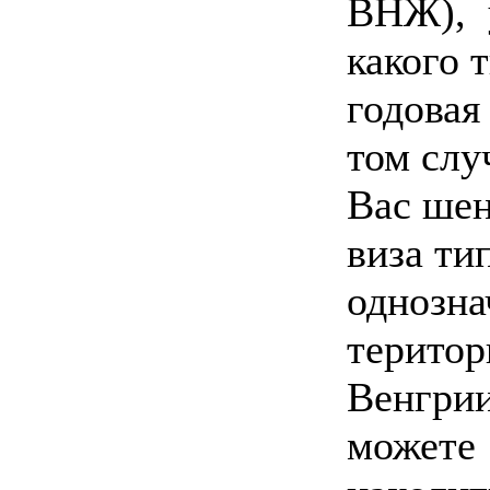
ВНЖ), 
какого 
годовая
том слу
Вас шен
виза ти
однозна
територ
Венгри
можете