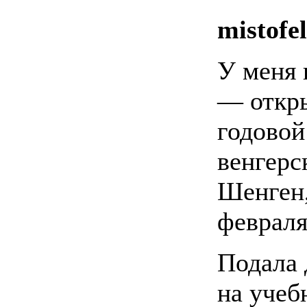
mistofel
У меня 
— откр
годовой
венгерс
Шенген,
февраля
Подала
на учеб