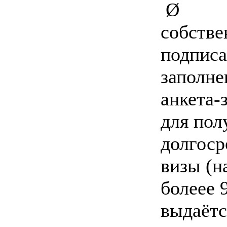
Ø
собстве
подписа
заполне
анкета-
для пол
долгоср
визы (н
болеее 
выдаётс