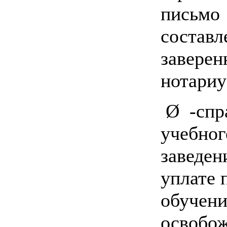
письмо
составл
заверен
нотари
Ø -спр
учебног
заведен
уплате 
обучени
освобож