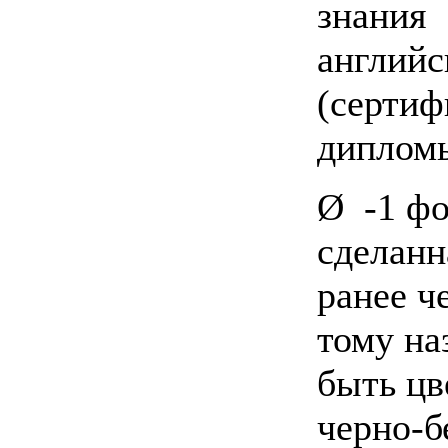
знания
английс
(сертиф
диплом
Ø -1 фо
сделанн
ранее ч
тому на
быть цв
черно-б