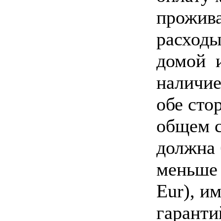
прожив
расходы
домой 
наличие
обе сто
общем 
должна
меньше 
Eur), и
гаранти