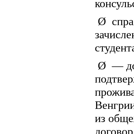
консуль
Ø спра
зачисле
студент
Ø — до
подтве
прожива
Венгрии
из обще
договор