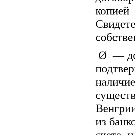
копией
Свидете
собстве
Ø — до
подтве
наличие
сущест
Венгрии
из банк
счета и