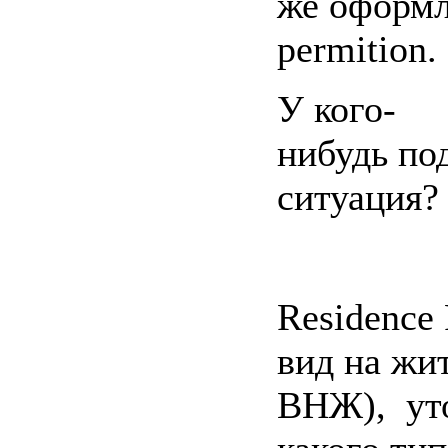
же оформл
permition.
У кого-
нибудь
по
ситуация?
Residence
вид на жит
ВНЖ), ут