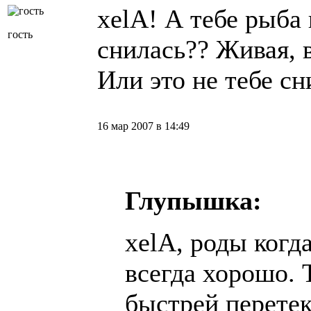
xelA! А тебе рыба 
гость
снилась?? Живая, в
Или это не тебе сн
16 мар 2007 в 14:49
Глупышка:
хelA, роды когд
всегда хорошо. 
быстрей перете