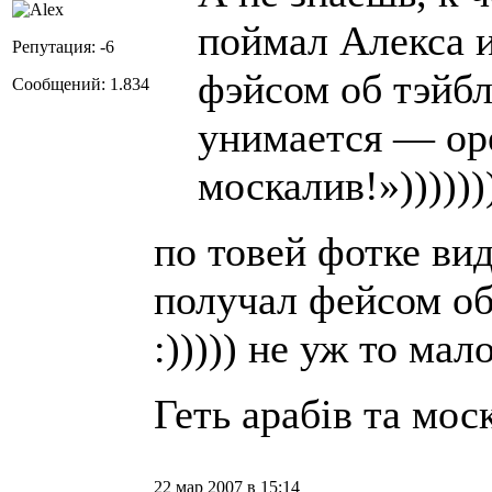
поймал Алекса и
Репутация: -6
фэйсом об тэйбл,
Сообщений: 1.834
унимается — оре
москалив!»)))))))
по товей фотке вид
получал фейсом об
:))))) не уж то ма
Геть арабів та мос
22 мар 2007 в 15:14