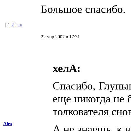
Большое спасибо.
[
1
2
]
»»
22 мар 2007 в 17:31
хелА:
Спасибо, Глупы
еще никогда не 
толкователя снов
Alex
А не знаешь, к ч