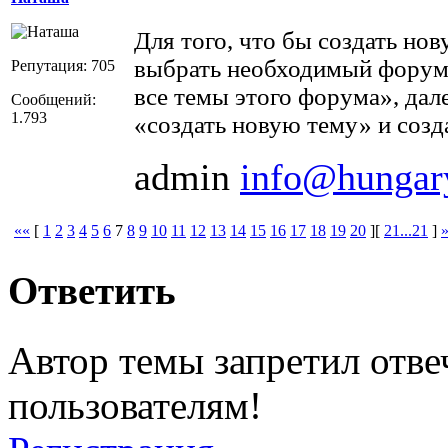
Для того, что бы создать но
выбрать необходимый форум,
Репутация: 705
все темы этого форума», дал
Сообщений:
1.793
«создать новую тему» и созда
admin
info@hungar
««
[
1
2
3
4
5
6
7
8
9
10
11
12
13
14
15
16
17
18
19
20
][
21...21
]
Ответить
Автор темы запретил отве
пользователям!