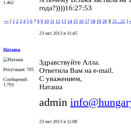
1.462
года?))))16:27:53
««
[
1
2
3
4
5
6
7
8
9
10
11
12
13
14
15
16
17
18
19
20
][
21...21
]
23 окт 2013 в 11:45
Наташа
Здравствуйте Алла.
Ответила Вам на e-mail.
Репутация: 705
С уважением,
Сообщений:
1.793
Наташа
admin
info@hungar
23 окт 2013 в 11:08