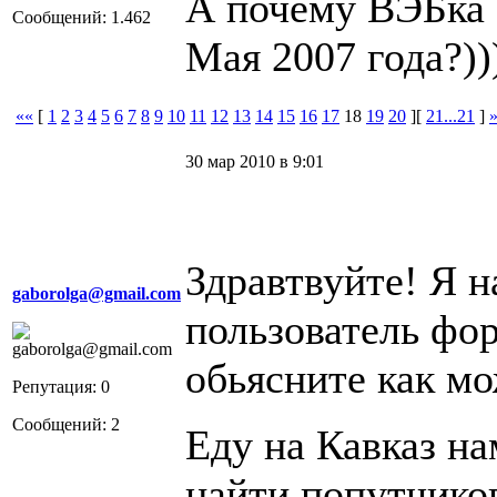
А почему ВЭБка 
Сообщений: 1.462
Мая 2007 года?))
««
[
1
2
3
4
5
6
7
8
9
10
11
12
13
14
15
16
17
18
19
20
][
21...21
]
30 мар 2010 в 9:01
Здравтвуйте! Я 
gaborolga@gmail.com
пользователь фо
обьясните как мо
Репутация: 0
Сообщений: 2
Еду на Кавказ н
найти попутчико