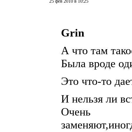
25 фев 2010 в 10:25
Grin
А что там так
Была вроде од
Это что-то дае
И нельзя ли в
Очень
заменяют,иног