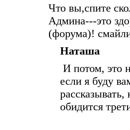
Что вы,спите ско
Админа---это здо
(форума)! смайли
Наташа
И потом, это 
если я буду ва
рассказывать, к
обидится трет