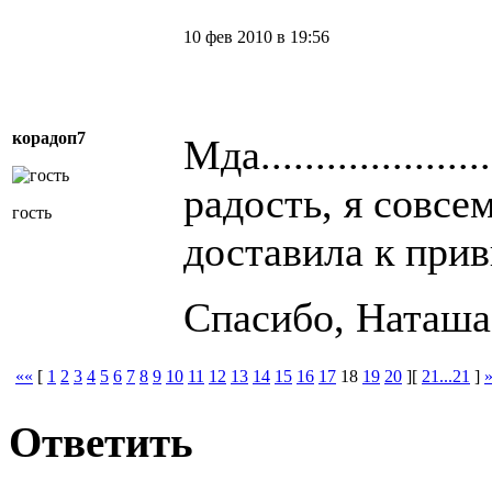
10 фев 2010 в 19:56
корадоп7
Мда.................
радость, я совсем
гость
доставила к при
Спасибо, Наташа
««
[
1
2
3
4
5
6
7
8
9
10
11
12
13
14
15
16
17
18
19
20
][
21...21
]
Ответить