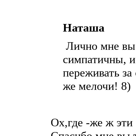
Наташа
Лично мне вы
симпатичны, и 
переживать за
же мелочи! 8)
Ох,где -же ж эти
Спасибо,мне вы 