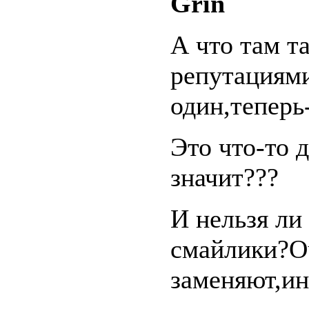
Grin
А что там та
репутациям
один,теперь
Это что-то 
значит???
И нельзя ли
смайлики?О
заменяют,ин