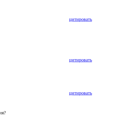
цитировать
цитировать
цитировать
ия?