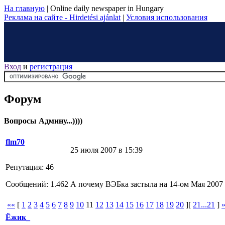
На главную
|
Online daily newspaper in Hungary
Реклама на сайте - Hirdetési ajánlat
|
Условия использования
Вход
и
регистрация
Форум
Вопросы Админу...))))
flm70
25 июля 2007 в 15:39
Репутация: 46
Сообщений: 1.462
А почему ВЭБка застыла на 14-ом Мая 2007 г
««
[
1
2
3
4
5
6
7
8
9
10
11
12
13
14
15
16
17
18
19
20
][
21...21
]
Ёжик_