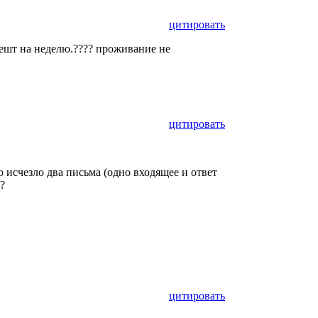
цитировать
пешт на неделю.???? проживание не
цитировать
 исчезло два письма (одно входящее и ответ
?
цитировать