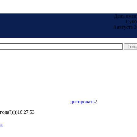
День имен
Субб
8 августа 2
цитировать
2
ода?))))16:27:53
»»