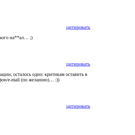
цитировать
кого на**ал… ;)
цитировать
ции, осталось одно: критикам оставить в
он/e-mail (по желанию)… :))
цитировать