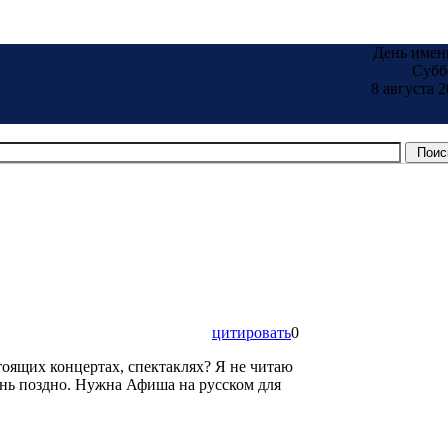
День имен
Субб
8 августа 2
цитировать
0
оящих концертах, спектаклях? Я не читаю
ень поздно. Нужна Афиша на русском для