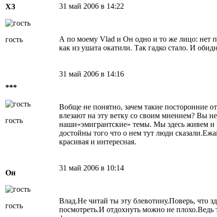
31 май 2006 в 14:22
ХЗ
А по моему Vlad и Он одно и то же лицо: нет п
гость
как из ушата окатили. Так гадко стало. И обид
31 май 2006 в 14:16
***
Вобще не понятно, зачем такие посторонние от
влезают на эту ветку со своим мнением? Вы не з
гость
наши«эмигрантские» темы. Мы здесь живем и в
достойны того что о нем тут люди сказали.Ежа
красивая и интересная.
31 май 2006 в 10:14
Он
Влад.Не читай ты эту блевотину.Поверь, что зд
гость
посмотреть.И отдохнуть можно не плохо.Ведь т