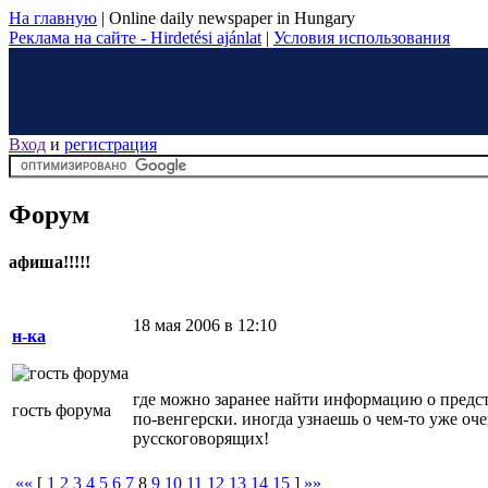
На главную
|
Online daily newspaper in Hungary
Реклама на сайте - Hirdetési ajánlat
|
Условия использования
Вход
и
регистрация
Форум
афиша!!!!!
18 мая 2006 в 12:10
н-ка
где можно заранее найти информацию о предст
гость форума
по-венгерски. иногда узнаешь о чем-то уже оч
русскоговорящих!
««
[
1
2
3
4
5
6
7
8
9
10
11
12
13
14
15
]
»»