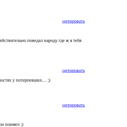
цитировать
йствительно поведал народу где ж я тебя
цитировать
ностях у потерпевших… ;)
цитировать
он поимел ;)