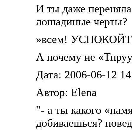
И ты даже переняла
лошадиные черты?
»всем! УСПОКОЙТ
А почему не «Тпру
Дата: 2006-06-12 14
Автор: Elena
"- а ты какого «пам
добиваешься? повед