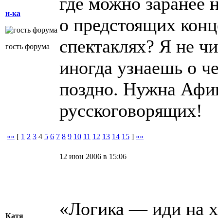
где можно заранее
н-ка
о предстоящих конц
спектаклях? Я не ч
гость форума
иногда узнаешь о ч
поздно. Нужна Афи
русскоговорящих!
««
[
1
2
3
4
5
6
7
8
9
10
11
12
13
14
15
]
»»
12 июн 2006 в 15:06
«Логика — иди на х
Катя