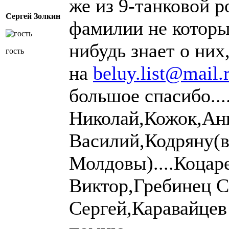
же из 9-танковой 
Сергей Золкин
фамилии не которы
нибудь знает о ни
гость
на
beluy.list@mail.
большое спасибо...
Николай,Кожок,Ан
Василий,Кодряну(в
Молдовы)....Коцар
Виктор,Гребинец С
Сергей,Каравайцев