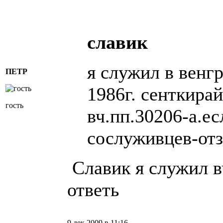
славик
я служил в венгр
ПЕТР
1986г. сенткира
гость
вч.пп.30206-а.ес
сослуживцев-отз
Славик я служил в
ответь
9 дек 2009 в 11:16