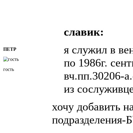
славик:
я служил в ве
ПЕТР
по 1986г. сен
гость
вч.пп.30206-а.
из сослуживце
хочу добавить н
подразделения-Б