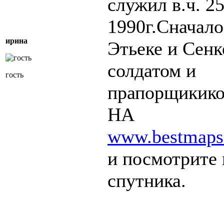
служил в.ч. 2
1990г.Сначало
ирина
Этьеке и Сенк
солдатом и
гость
прапорщикик
НА
www.bestmaps.
и посмотрите 
спутника.