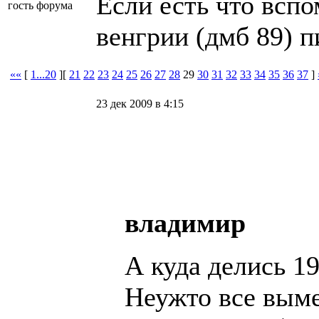
Если есть что вспо
гость форума
венгрии (дмб 89) п
««
[
1...20
][
21
22
23
24
25
26
27
28
29
30
31
32
33
34
35
36
37
]
23 дек 2009 в 4:15
владимир
А куда делись 1
Неужто все выме