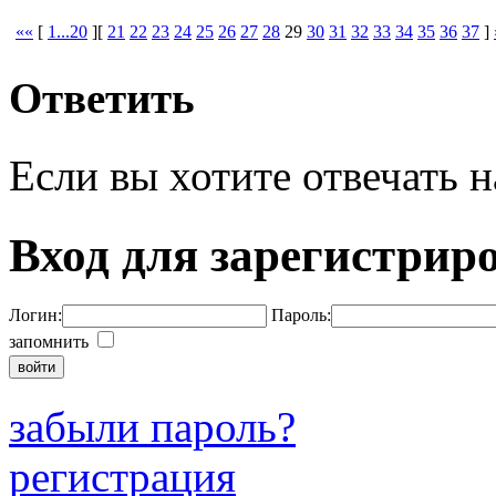
««
[
1...20
][
21
22
23
24
25
26
27
28
29
30
31
32
33
34
35
36
37
]
Ответить
Если вы хотите отвечать н
Вход для зарегистрир
Логин:
Пароль:
запомнить
забыли пароль?
регистрация