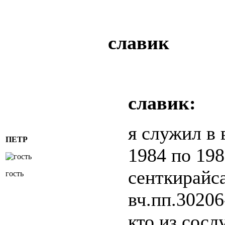
славик
славик:
я служил в 
ПЕТР
1984 по 198
сенткирайс
гость
вч.пп.30206
кто из сосл