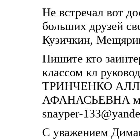
Не встречал вот до
больших друзей св
Кузичкин, Мещярик
Пишите кто заинте
классом кл руково
ТРИНЧЕНКО АЛ
АФАНАСЬЕВНА мн
snayper-133@yande
С уважением Дима