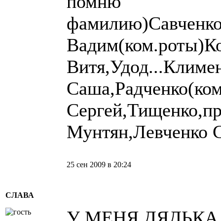
помню
фамилию)Савченко
Вадим(ком.роты)К
Витя,Удод...Климе
Саша,Радченко(ком
Сергей,Тищенко,п
Мунтян,Левченко С
25 сен 2009 в 20:24
СЛАВА
У МЕНЯ ДЯДЬКА 