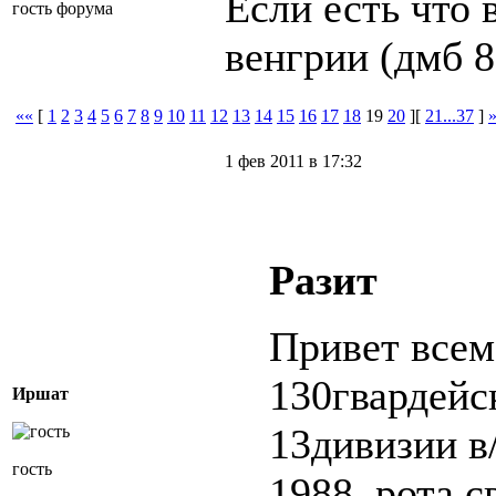
Если есть что 
гость форума
венгрии (дмб 8
««
[
1
2
3
4
5
6
7
8
9
10
11
12
13
14
15
16
17
18
19
20
][
21...37
]
1 фев 2011 в 17:32
Разит
Привет всем
130гвардейс
Иршат
13дивизии в
гость
1988. рота 