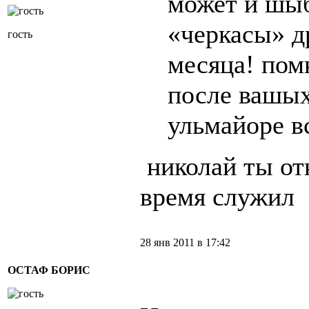
может и шыб
«черкасы» др
гость
месяца! по
после вашых
ульмайоре в
николай ты отк
время служил
28 янв 2011 в 17:42
ОСТАФ БОРИС