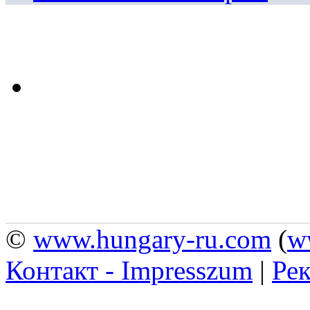
©
www.hungary-ru.com
(
w
Контакт - Impresszum
|
Рек