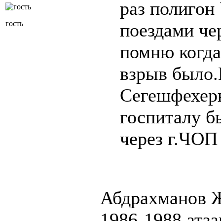
раз полиго
гость
поездами че
помню когда
взрыв было.К
Сегешфехерв
госпиталу б
через г.ЧОП 
Абдрахманов
1986-1988 атз