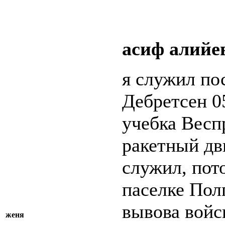
асиф алийе
я служил по
Дебретсен 0
учебка Весп
ракетный дв
служил, пот
паселке Пол
вывова войс
женя