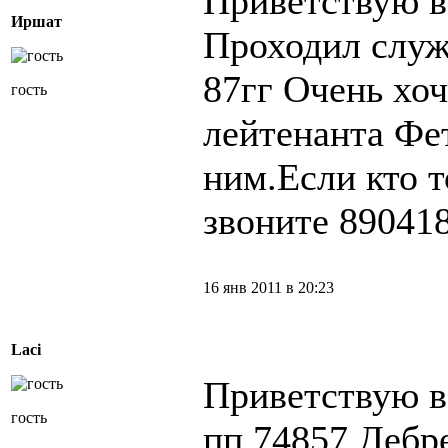
Приветствую 
Иршат
Проходил служ
87гг Очень хоч
гость
лейтенанта Фет
ним.Если кто т
звоните 89041
16 янв 2011 в 20:23
Laci
Приветствую в
гость
пп 74857 Дебре