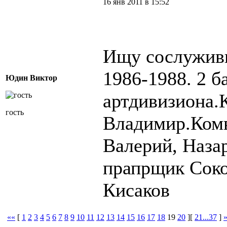
16 янв 2011 в 15:52
Ищу сослуживц
1986-1988. 2 б
Юдин Виктор
артдивизиона.
гость
Владимир.Ком
Валерий, Наза
прапрщик Соко
Кисаков
««
[
1
2
3
4
5
6
7
8
9
10
11
12
13
14
15
16
17
18
19
20
][
21...37
]