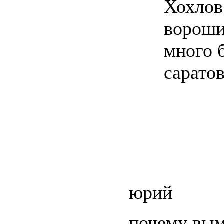
Хохлов
вороши
много 
сарато
юрий
почему вым