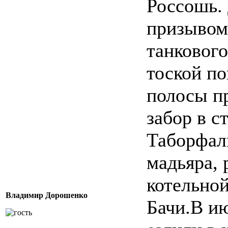
Россошь.
призывом 
танкового
тоской по
полосы п
забор в с
Таборфал
мадьяра, 
котельно
Владимир Дорошенко
Бачи.В ию