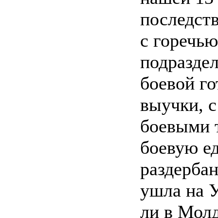
последст
с горечью
подразде
боевой го
выучки, с
боевыми 
боевую е
раздербан
ушла на У
ли в Молд