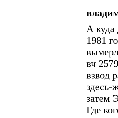
влади
А куда 
1981 г
вымерл
вч 257
взвод р
здесь-ж
затем Э
Где ког