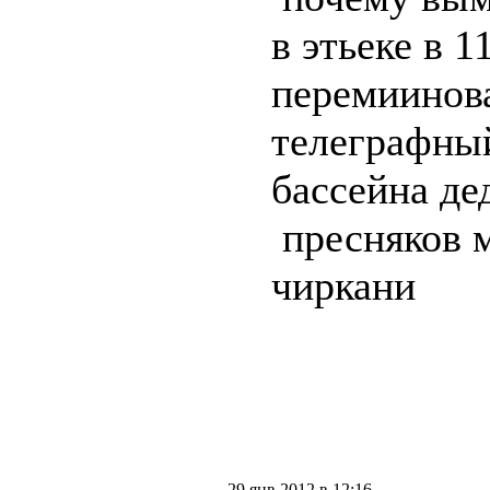
в этьеке в 1
перемиинов
телеграфны
бассейна де
пресняков 
чиркани
29 янв 2012 в 12:16