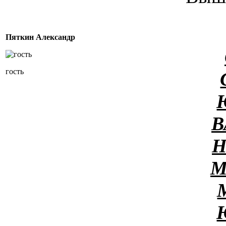
Пяткин Александр
гость
В
Н
М