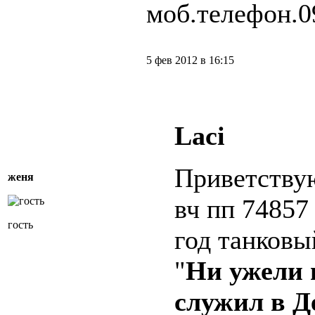
моб.телефон.0
5 фев 2012 в 16:15
Laci
Приветствую
женя
вч пп 74857
гость
год танков
"
Ни ужели н
служил в Д