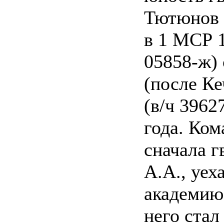
Тютюнов 
в 1 МСР 
05858-ж) 
(после Ке
(в/ч 3962
года. Ко
сначала г
А.А., уех
академию 
него стал