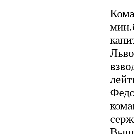
Кома
мин.
капи
Льво
взво
лейт
Федо
кома
серж
Вы