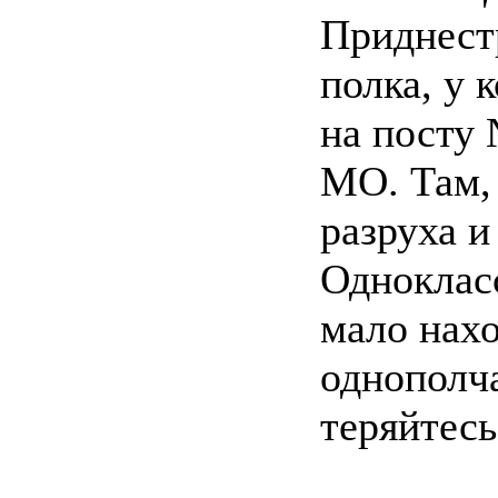
Приднест
полка, у 
на посту 
МО. Там, 
разруха и
Однокласс
мало нах
однополча
теряйтесь