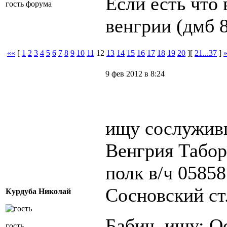
Если есть что
гость форума
венгрии (дмб 
««
[
1
2
3
4
5
6
7
8
9
10
11
12
13
14
15
16
17
18
19
20
][
21...37
]
9 фев 2012 в 8:24
ищу сослужив
Венгрия Табор
полк в/ч 05858
Сосновский ст
Курдуба Николай
Бабич. ищу: О
гость