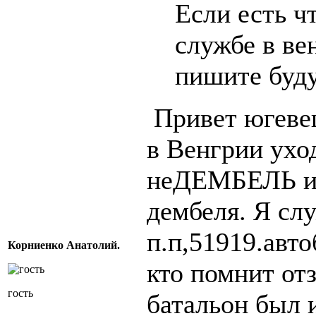
Если есть ч
службе в ве
пишите буду
Привет югеве
в Венгрии ух
неДЕМБЕЛЬ и 
дембеля. Я сл
п.п,51919.авто
Корниенко Анатолий.
кто помнит от
гость
батальон был 