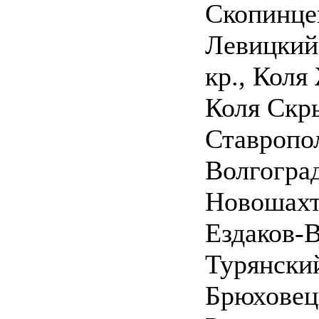
Скопинце
Левицкий
кр., Коля
Коля Скр
Ставропо
Волгогра
Новошахт
Ездаков-
Турянски
Брюховец