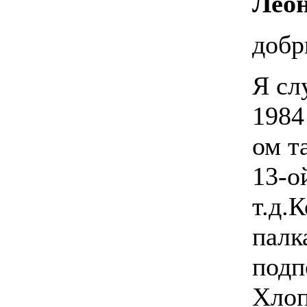
Лео
добр
Я сл
1984
ом т
13-о
т.д.
палк
подп
Хлоп