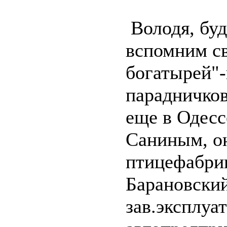
Володя, буд
вспомним св
богатырей"
парадничков
еще в Одесс
Саниным, о
птицефабри
Барановски
зав.эксплуа