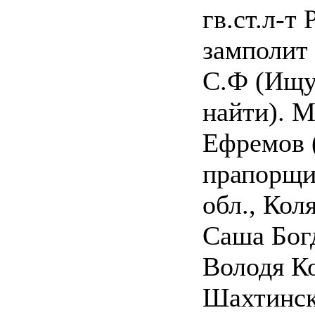
гв.ст.л-т
замполит 
С.Ф (Ищу
найти). 
Ефремов 
прапорщи
обл., Кол
Саша Бог
Володя К
Шахтинск