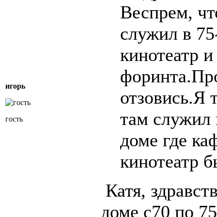
Веспрем, чт
служил в 75
кинотеатр и
форинта.Про
игорь
отзовись.Я 
там служил 
гость
доме где ка
кинотеатр б
Катя, здравст
доме с70 по 7