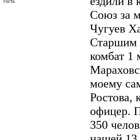
ездили в 
гость
Союз за м
Чугуев Ха
Старшим 
комбат 1 
Мараховс
моему са
Ростова,
офицер. 
350 челов
нашей 13 