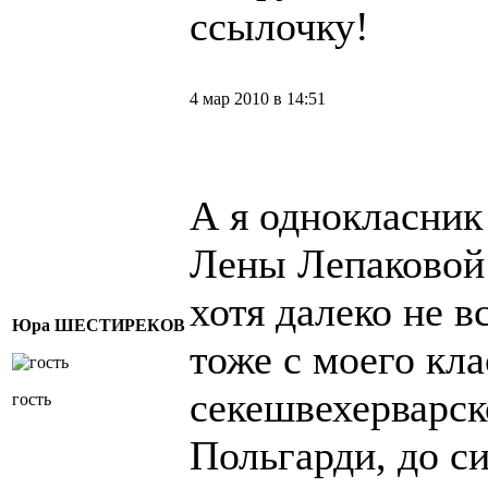
ссылочку!
4 мар 2010 в 14:51
А я однокласник
Лены Лепаковой
хотя далеко не в
Юра ШЕСТИРЕКОВ
тоже с моего кла
секешвехерварс
гость
Польгарди, до с