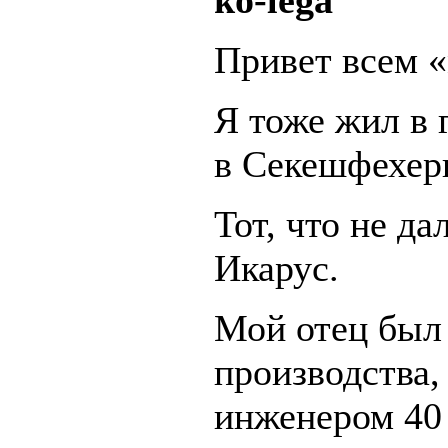
ko-lega
Привет всем «
Я тоже жил в 
в Секешфехер
Тот, что не да
Икарус.
Мой отец был
производства,
инженером 4