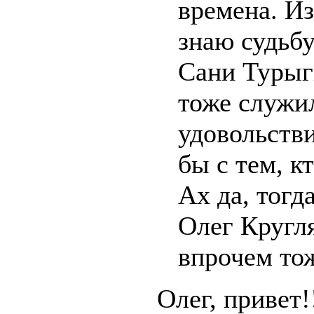
времена. Из
знаю судьбу
Сани Турыги
тоже служил
удовольств
бы с тем, к
Ах да, тогд
Олег Кругля
впрочем тож
Олег, привет!