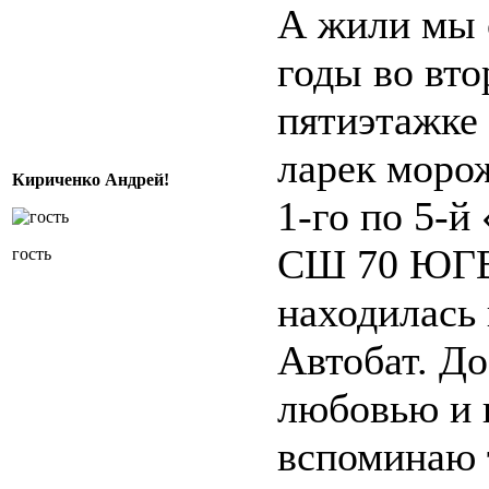
А жили мы 
годы во вто
пятиэтажке 
ларек моро
Кириченко Андрей!
1-го по 5-й
СШ 70 ЮГВ
гость
находилась 
Автобат. До
любовью и 
вспоминаю 