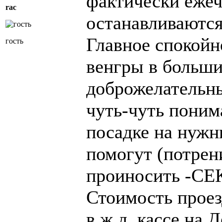
фактически ежеч
rac
останавливаются
Главное спокойно
гость
венгры в больши
доброжелательны
чуть-чуть поним
посадке на нужн
помогут (потрен
проиносить -С
Стоимость проез
в ж.д. кассе на 