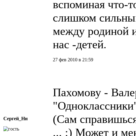
вспоминая что-т
слишком сильным
между родиной и
нас -детей.
27 фев 2010 в 21:59
Пахомову - Валер
"Одноклассники"
(Сам справишься
Сергей_Нн
... :) Может и м