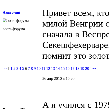
Привет всем, кт
Анатолий
милой Венгрии с
гость форума
сначала в Веспре
Секешфехерваре.
помнит это золот
««
[
1
2
3
4
5
6
7
8
9
10
11
12
13
14
15
16
17
18
19
20
]
»»
26 апр 2010 в 16:20
А я учился с 197