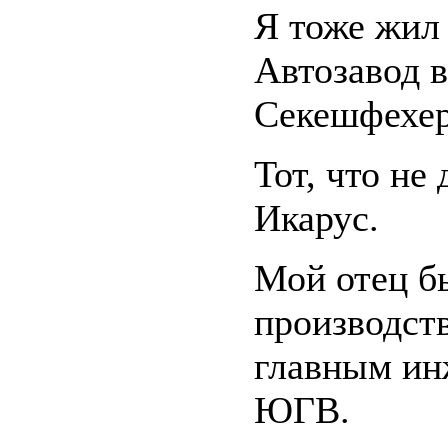
Я тоже жил 
Автозавод в
Секешфехер
Тот, что не 
Икарус.
Мой отец б
производств
главным ин
ЮГВ.