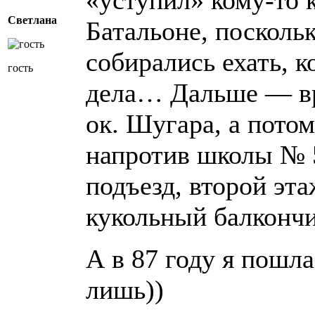
«уступил» кому-то 
Светлана
Батальоне, посколь
собирались ехать, к
гость
дела… Дальше — в
ок. Шугара, а пото
напротив школы № 
подъезд, второй эта
кукольный балкончи
А в 87 году я пошла
лишь))