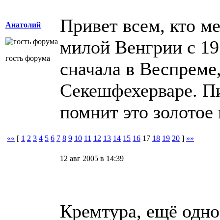
Привет всем, кто м
Анатолий
милой Венгрии с 19
гость форума
сначала в Веспреме,
Секешфехерваре. Пи
помнит это золотое 
««
[
1
2
3
4
5
6
7
8
9
10
11
12
13
14
15
16
17
18
19
20
]
»»
12 авг 2005 в 14:39
Кремтура, ещё одно