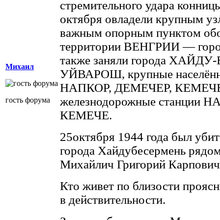
стремительного удара конниц
октября овладели крупным у
важным опорным пунктом обо
территории ВЕНГРИИ — гор
также заняли города ХАЙД
Михаил
УЙВАРОШ, крупные населён
НАПКОР, ДЕМЕЧЕР, КЕМЕЧЕ
железнодорожные станции Н
гость форума
КЕМЕЧЕ.
25октября 1944 года был убит
города Хайдубесермень рядом
Михайлич Григорий Карпович 
Кто живет по близости проясн
в действительности.