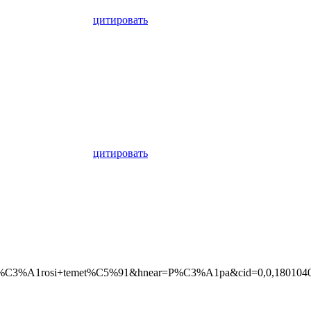
цитировать
цитировать
%A1rosi+temet%C5%91&hnear=P%C3%A1pa&cid=0,0,18010404