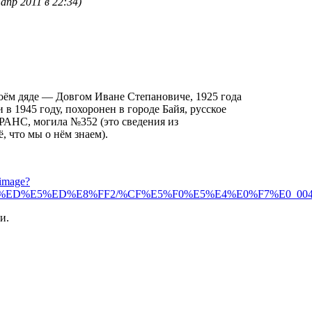
 апр 2011 в 22:34)
оём дяде — Довгом Иване Степановиче, 1925 года
в 1945 году, похоронен в городе Байя, русское
АНС, могила №352 (это сведения из
, что мы о нём знаем).
rimage?
D%E5%ED%E8%FF2/%CF%E5%F0%E5%E4%E0%F7%E0_004/0081/1
и.