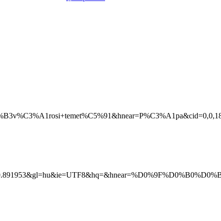
3v%C3%A1rosi+temet%C5%91&hnear=P%C3%A1pa&cid=0,0,1801
68,0.891953&gl=hu&ie=UTF8&hq=&hnear=%D0%9F%D0%B0%D0%BF