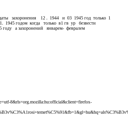
ты захоронения 12 . 1944 и 03 1945 год только 1
 1. 1945 годом когда только в1 гв ур безвести
45 году а захоронений январем- февралем
=utf-8&rls=org.mozilla:hu:official&client=firefox-
3v%C3%A1rosi+temet%C5%91&fb=1&gl=hu&hq=als%C3%B3v%C3