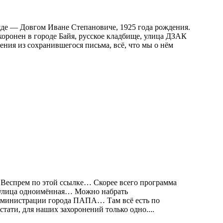
де — Довгом Иване Степановиче, 1925 года рождения.
хоронен в городе Байя, русское кладбище, улица ДЗАК
ния из сохранившегося письма, всё, что мы о нём
 Веспрем по этой ссылке… Скорее всего программа
и улица одноимённая… Можно набрать
администрации города ПАПА… Там всё есть по
Кстати, для наших захоронений только одно....