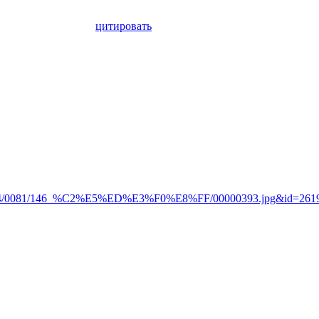
цитировать
46_%C2%E5%ED%E3%F0%E8%FF/00000393.jpg&id=261985250&