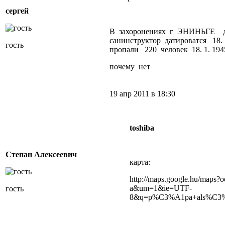
сергей
В захоронениях г ЭНИНЬГЕ да
санинструктор датироватся 18.
гость
пропали 220 человек 18. 1. 19
почему нет
19 апр 2011 в 18:30
toshiba
Степан Алексеевич
карта:
http://maps.google.hu/maps?oe
a&um=1&ie=UTF-
гость
8&q=p%C3%A1pa+als%C3%B