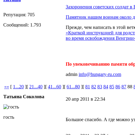
Захоронения советских солдат в
Репутация: 705
Памятник нашим воинам около 
Сообщений: 1.793
Прежде, чем написать в этой вет
«Краткой инструкцией для родс
во время освобождения Венгрии
По увековечиванию памяти обр
admin
info@hungary-ru.com
««
[
1...20
][
21...40
][
41...60
][
61...80
][
81
82
83
84
85
86
87
88
Татьяна Соколова
20 апр 2011 в 22:34
гость
Большое спасибо. А где можно у