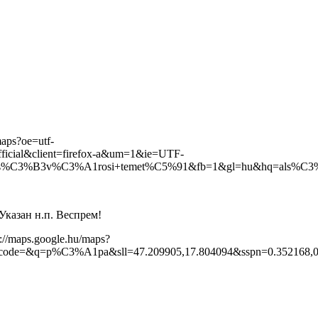
maps?oe=utf-
official&client=firefox-a&um=1&ie=UTF-
%C3%B3v%C3%A1rosi+temet%C5%91&fb=1&gl=hu&hq=als%C3%B
Указан н.п. Веспрем!
://maps.google.hu/maps?
ocode=&q=p%C3%A1pa&sll=47.209905,17.804094&sspn=0.3521