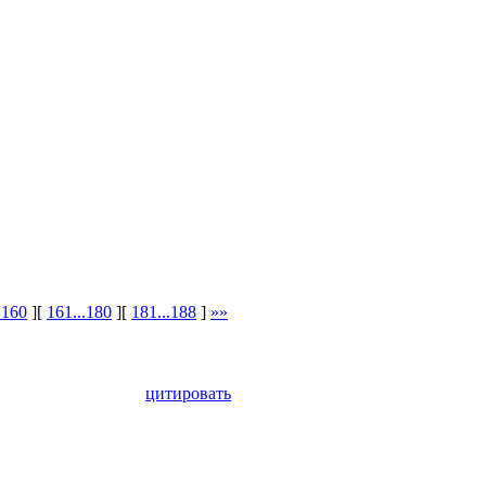
.160
][
161...180
][
181...188
]
»»
цитировать