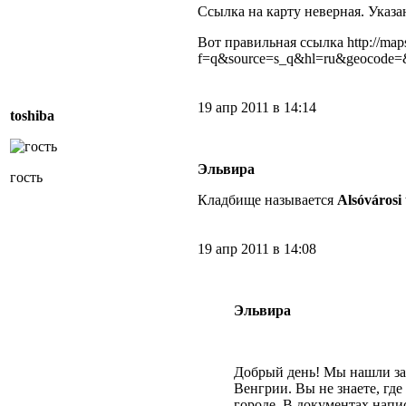
Ссылка на карту неверная. Указа
Вот правильная ссылка http://map
f=q&source=s_q&hl=ru&geocod
19 апр 2011 в 14:14
toshiba
Эльвира
гость
Кладбище называется
Alsóvárosi
19 апр 2011 в 14:08
Эльвира
Добрый день! Мы нашли за
Венгрии. Вы не знаете, гд
городе. В документах напис