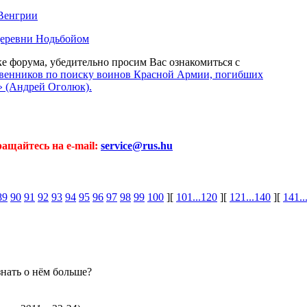
 Венгрии
деревни Нодьбойом
ке форума, убедительно просим Вас ознакомиться с
твенников по поиску воинов Красной Армии, погибших
» (Андрей Оголюк).
ащайтесь на e-mail:
service@rus.hu
89
90
91
92
93
94
95
96
97
98
99
100
][
101...120
][
121...140
][
141..
знать о нём больше?