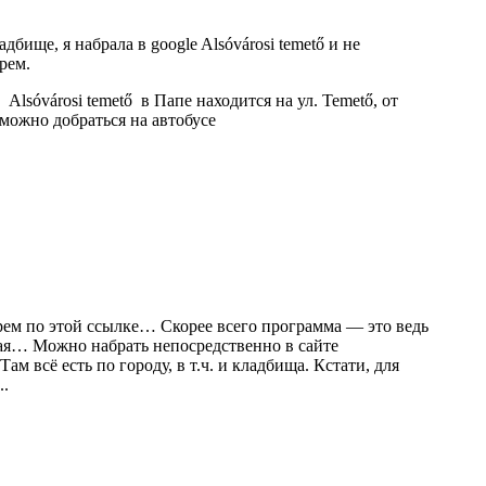
бище, я набрала в google Alsóvárosi temető и не
рем.
Alsóvárosi temető в Папе находится на ул. Temető, от
можно добраться на автобусе
рем по этой ссылке… Скорее всего программа — это ведь
ая… Можно набрать непосредственно в сайте
всё есть по городу, в т.ч. и кладбища. Кстати, для
..