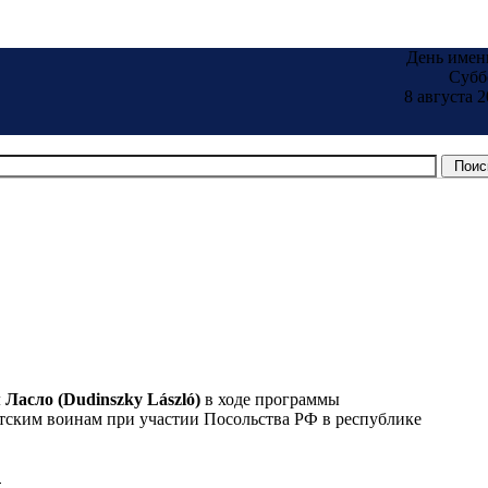
День имен
Субб
8 августа 2
Ласло (Dudinszky László)
в ходе программы
тским воинам при участии Посольства РФ в республике
.