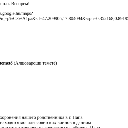
н н.п. Веспрем!
s.google.hu/maps?
e=&q=p%C3%A1pa&sll=47.209905,17.804094&sspn=0.352168,0.
 temető
(Алшовароши теметё)
хоронения нашего родственника в г. Папа
е находятся могилы советских воинов в данном
ано что: захоронен на городском кладбище г. Папа.