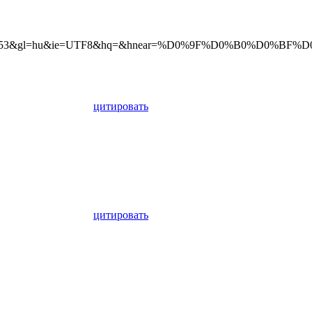
891953&gl=hu&ie=UTF8&hq=&hnear=%D0%9F%D0%B0%D0%BF%D0%B
цитировать
цитировать