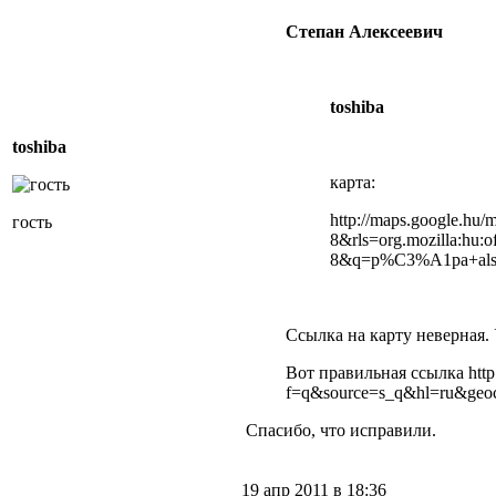
Степан Алексеевич
toshiba
toshiba
карта:
http://maps.google.hu/
гость
8&rls=org.mozilla:hu:
8&q=p%C3%A1pa+als
Ссылка на карту неверная. 
Вот правильная ссылка http
f=q&source=s_q&hl=ru&ge
Спасибо, что исправили.
19 апр 2011 в 18:36