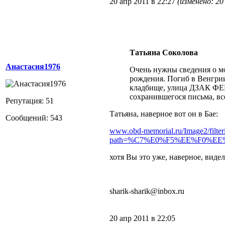
20 апр 2011 в 22:27
(изменено: 20
Татьяна Соколова
Анастасия1976
Очень нужны сведения о м
рождения. Погиб в Венгрии 
кладбище, улица ДЗАК ФЕР
сохранившегося письма, всё
Репутация: 51
Татьяна, наверное вот он в Бае:
Сообщений: 543
www.obd-memorial.ru/Image2/filte
path=%C7%E0%F5%EE%F0%EE%E
хотя Вы это уже, наверное, видел
sharik-sharik@inbox.ru
20 апр 2011 в 22:05